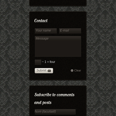
− 1 = four
Submit
Clear