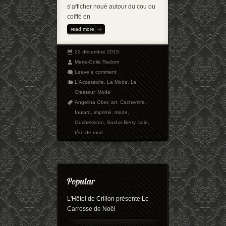
s’afficher noué autour du cou ou
coiffé en
read more
22 décembre 2015
Marie-Odile Radom
Leave a comment
L'Accessoire
,
La Mode
,
Le
Créateur
,
Mode
Angelina Ober
,
art
,
Cachemire
,
foulard
,
imprimé
,
mode
,
Ouzbekistan
,
Sasha Berry
,
soie
,
tête de mort
L'Hôtel de Crillon présente Le
Carrosse de Noël