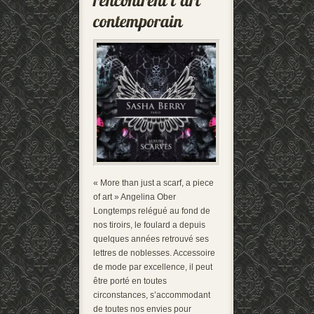
« More than just a scarf, a piece
of art » Angelina Ober
Longtemps relégué au fond de
nos tiroirs, le foulard a depuis
quelques années retrouvé ses
lettres de noblesses. Accessoire
de mode par excellence, il peut
être porté en toutes
circonstances, s’accommodant
de toutes nos envies pour