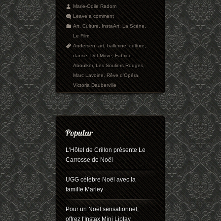
Marie-Odile Radom
Leave a comment
Art
,
Culture
,
InstaArt
,
La Scène
,
Le Film
Andersen
,
art
,
ballerine
,
culture
,
danse
,
Dot Move
,
Fabrice
Aboulker
,
Les Souliers Rouges
,
Marc Lavoine
,
Rêve d'Opéra
,
Victoria Dauberville
L'Hôtel de Crillon présente Le
Carrosse de Noël
UGG célèbre Noël avec la
famille Marley
Pour un Noël sensationnel,
offrez l'Instax Mini Liplay