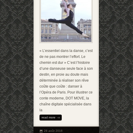
« L’essentiel dans la danse, c’est
de ne pas montrer l’effort. Le
chemin est dur » C’est l’histoire
d’une danseuse seule face à son
destin, en proie au doute mais
déterminée à réaliser son rêve
coûte que coûte : danser à
l’Opéra de Paris. Pour illustrer ce
conte moderne, DOT MOVE, la
chaîne digitale spécialisée dans
la
read more
28 août 2016