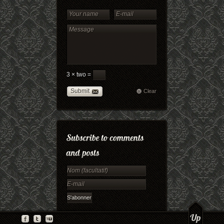
3 × two =
Submit
Clear