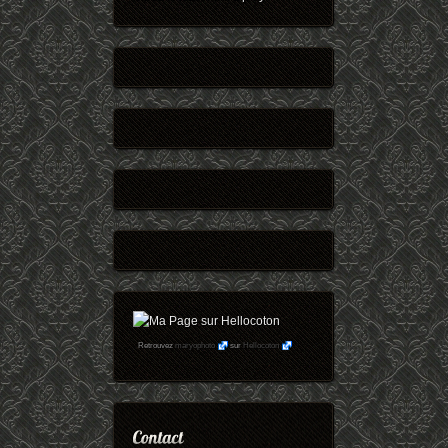
Retrouvez
maryophoto
sur
Hellocoton