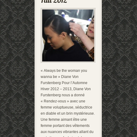
« Always be the woman you
wanna be » Diane Von
Furstenberg Pour l’Automne
Hiver 2012 – 2013, Diane Von
Furstenberg nous a donné
« Rendez-vous » avec une
femme voluptueuse, séductrice
en diable et un brin mystérieuse.
Une femme aimant être une
femme portant des vêtements
aux nuances vibrantes allant du