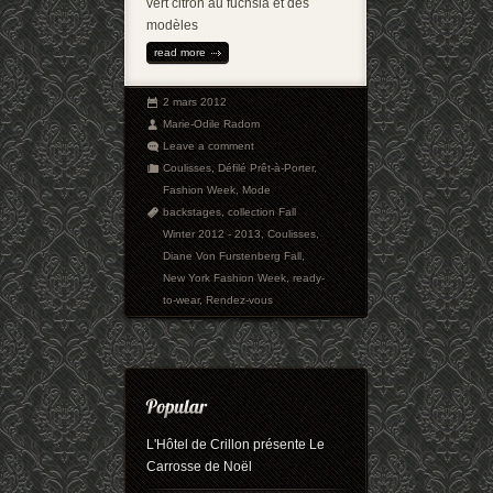
vert citron au fuchsia et des
modèles
read more
2 mars 2012
Marie-Odile Radom
Leave a comment
Coulisses
,
Défilé Prêt-à-Porter
,
Fashion Week
,
Mode
backstages
,
collection Fall
Winter 2012 - 2013
,
Coulisses
,
Diane Von Furstenberg Fall
,
New York Fashion Week
,
ready-
to-wear
,
Rendez-vous
L'Hôtel de Crillon présente Le
Carrosse de Noël