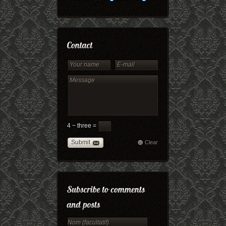
4 − three =
Submit
Clear