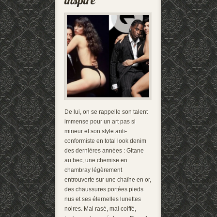
De lui, on se rappelle son talent
immense pour un art pas si
mineur et son style anti-
conformiste en total look denim
des dernières années : Gitane
au bec, une chemise en
chambray légèrement
entrouverte sur une chaîne en or,
des chaussures portées pieds
nus et ses éternelles lunettes
noires. Mal rasé, mal coiffé,