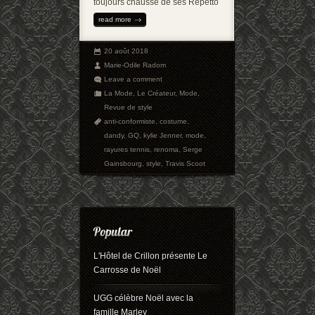
toujours chaussé de ses Repetto
read more
20 août 2018
Marie-Odile Radom
Leave a comment
La Mode
,
Le Créateur
,
Mode
,
Revue de style
anti-conformiste
,
costume
,
dandy
,
GQ
,
kylie Jenner
,
mode
,
rayures tennis
,
renoma
,
Serge
Gainsbourg
,
style
,
Travis Scoot
L'Hôtel de Crillon présente Le
Carrosse de Noël
UGG célèbre Noël avec la
famille Marley