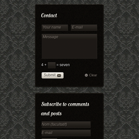
4 +
= seven
Submit
Clear