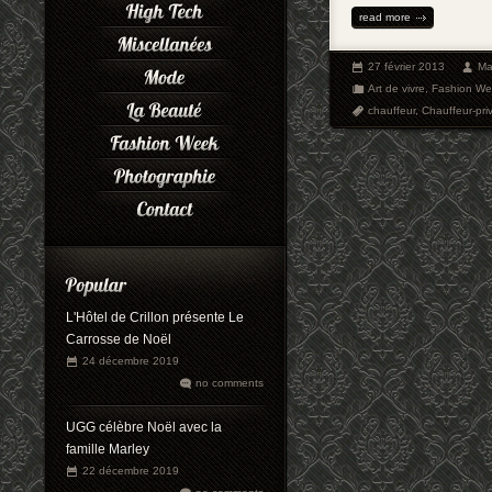
read more
27 février 2013
Ma
Art de vivre
,
Fashion We
chauffeur
,
Chauffeur-pri
L'Hôtel de Crillon présente Le
Carrosse de Noël
24 décembre 2019
no comments
UGG célèbre Noël avec la
famille Marley
22 décembre 2019