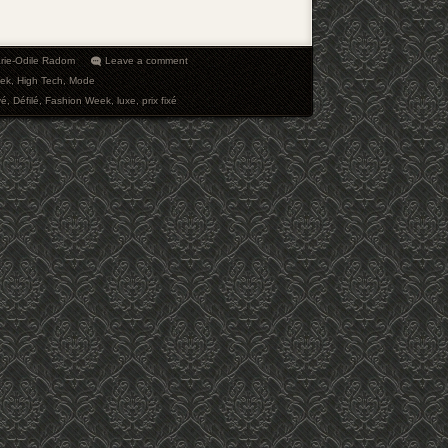
rie-Odile Radom
Leave a comment
ek
,
High Tech
,
Mode
vé
,
Défilé
,
Fashion Week
,
luxe
,
prix fixé