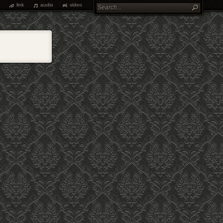
link
audio
video