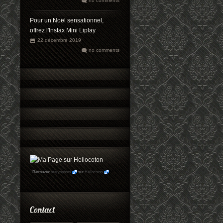
no comments
Pour un Noël sensationnel,
offrez l'Instax Mini Liplay
22 décembre 2019
no comments
Retrouvez
maryophoto
sur
Hellocoton