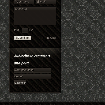
four −
= 2
Submit
Clear