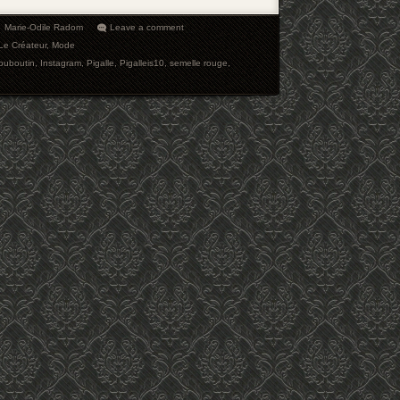
Marie-Odile Radom
Leave a comment
Le Créateur
,
Mode
Louboutin
,
Instagram
,
Pigalle
,
Pigalleis10
,
semelle rouge
,