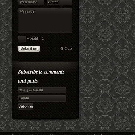
− eight = 1
Submit
Clear