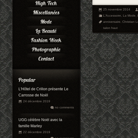
25 novembre 2014
L'Accessoire
,
La Mode
,
anniversaire
,
Christian 
talon haut
L'Hôtel de Crillon présente Le
Carrosse de Noël
24 décembre 2019
no comments
UGG célèbre Noël avec la
famille Marley
22 décembre 2019