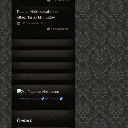
no comments
Pour un Noël sensationnel,
offrez l'Instax Mini Liplay
22 décembre 2019
no comments
Retrouvez
maryophoto
sur
Hellocoton