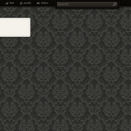
link
audio
video