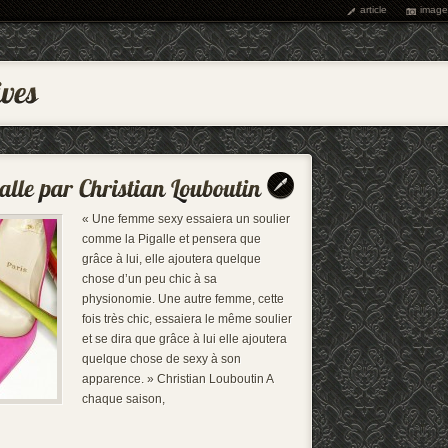
article
image
« Une femme sexy essaiera un soulier
comme la Pigalle et pensera que
grâce à lui, elle ajoutera quelque
chose d’un peu chic à sa
physionomie. Une autre femme, cette
fois très chic, essaiera le même soulier
et se dira que grâce à lui elle ajoutera
quelque chose de sexy à son
apparence. » Christian Louboutin A
chaque saison,