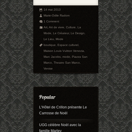
14 mai 2013
Marie-Odile Radom
1 Comment
Art
,
Art de vivre
,
Culture
,
La
Mode
,
Le Créateur
,
Le Design
,
Le Lieu
,
Mode
boutique
,
Espace culturel
,
Maison Louis Vuitton Venezia
,
Marc Jacobs
,
mode
,
Piazza San
Marco
,
Theatro San Marco
,
Venise
L'Hôtel de Crillon présente Le
Carrosse de Noël
UGG célèbre Noël avec la
famille Marley