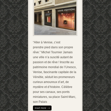
“Aller à Venise, c’est
prendre pied dans son propre
rêve.” Michel Tournier Jamais
une ville n’a suscité autant de
passion et de rêve ! Inscrite au
patrimoine mondial de l’Unesco,
Venise, fascinante capitale de la
Vénétie, séduit les promeneurs
curieux amoureux d’art, de
mystère et d’histoire. Célèbre
pour ses canaux, ses ponts
miniatures, sa place Saint-Marc,
son Palais
read more