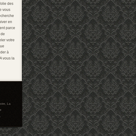
folie des
e vous
recherche
hiver en
ent parce
 de
ler votre
que
der à
A vous la
oire
,
La
e
,