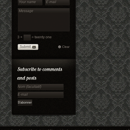
3 ×
= twenty one
Submit
Clear