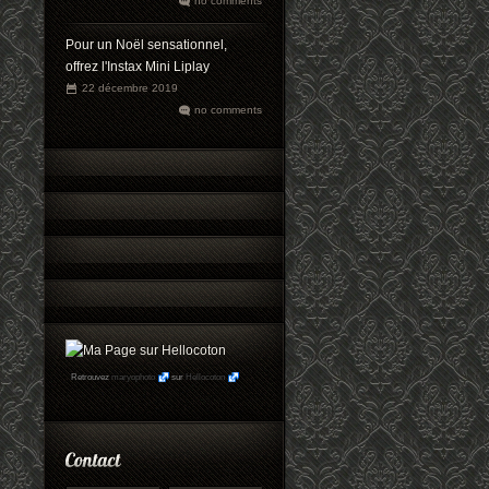
no comments
Pour un Noël sensationnel,
offrez l'Instax Mini Liplay
22 décembre 2019
no comments
Retrouvez
maryophoto
sur
Hellocoton