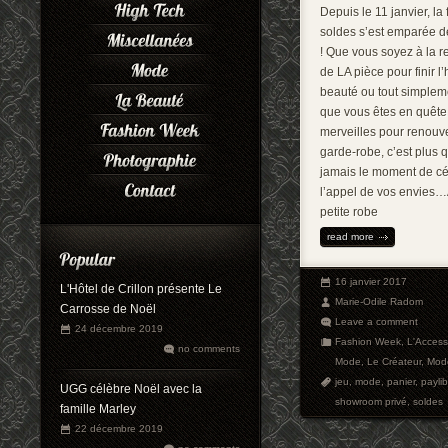
Depuis le 11 janvier, la 
soldes s’est emparée d
! Que vous soyez à la 
de LA pièce pour finir l’
beauté ou tout simplem
que vous êtes en quête
merveilles pour renouve
garde-robe, c’est plus 
jamais le moment de cé
l’appel de vos envies…
petite robe
read more
16 janvier 2017
L'Hôtel de Crillon présente Le
Marie-Odile Radom
Carrosse de Noël
Leave a comment
24 décembre 2019
Fashion Week
,
L'Access
no comments
Mode
,
Le Créateur
,
Mod
jeu
,
mode
,
panier
,
paylib
UGG célèbre Noël avec la
showroom privé
,
soldes
famille Marley
22 décembre 2019