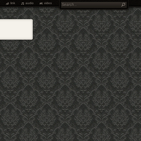
link
audio
video