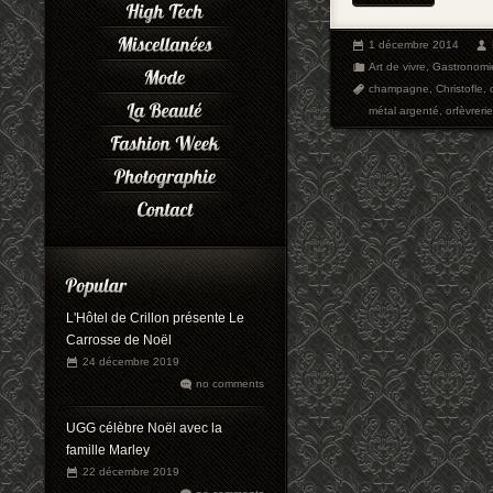
1 décembre 2014
Art de vivre
,
Gastronomi
champagne
,
Christofle
,
métal argenté
,
orfèvrerie
L'Hôtel de Crillon présente Le
Carrosse de Noël
24 décembre 2019
no comments
UGG célèbre Noël avec la
famille Marley
22 décembre 2019