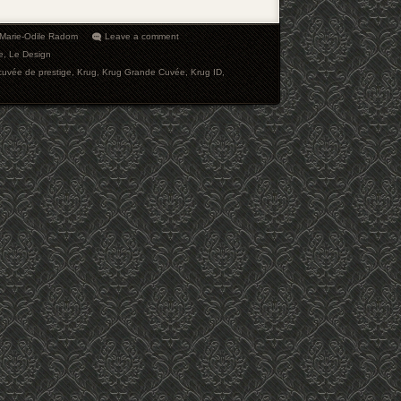
Marie-Odile Radom
Leave a comment
e
,
Le Design
cuvée de prestige
,
Krug
,
Krug Grande Cuvée
,
Krug ID
,