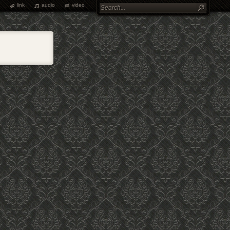
link
audio
video