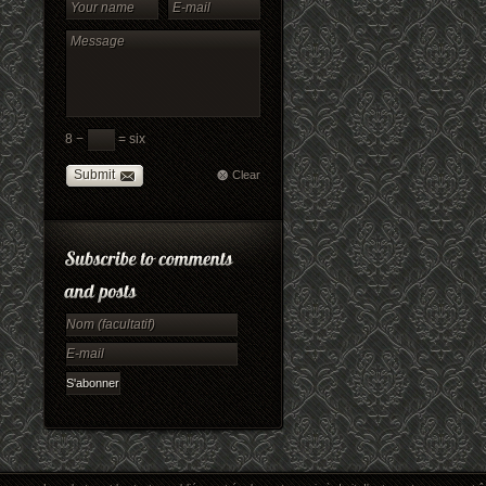
8 −
= six
Submit
Clear