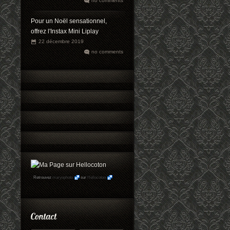
no comments
Pour un Noël sensationnel,
offrez l'Instax Mini Liplay
22 décembre 2019
no comments
Retrouvez
maryophoto
sur
Hellocoton