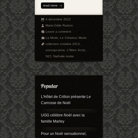
read more
4 décembre 2012
Marie-Odile Radom
Leave a comment
La Mode
,
Le Créateur
,
Mode
collection croisière 2013
,
concept-store
,
L'Wren Scott
,
N15
,
Nathalie tooke
L'Hôtel de Crillon présente Le
Carrosse de Noël
UGG célèbre Noël avec la
famille Marley
Pour un Noël sensationnel,