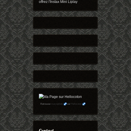
offrez l'Instax Mini Liplay
Retrouvez
maryophoto
sur
Hellocoton