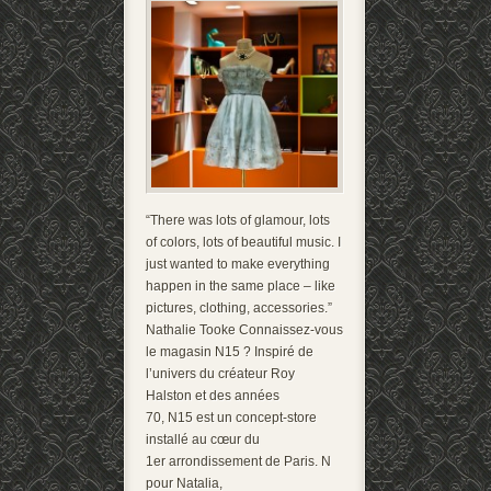
“There was lots of glamour, lots
of colors, lots of beautiful music. I
just wanted to make everything
happen in the same place – like
pictures, clothing, accessories.”
Nathalie Tooke Connaissez-vous
le magasin N15 ? Inspiré de
l’univers du créateur Roy
Halston et des années
70, N15 est un concept-store
installé au cœur du
1er arrondissement de Paris. N
pour Natalia,