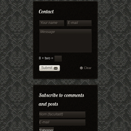
8 + two =
Submit
Clear