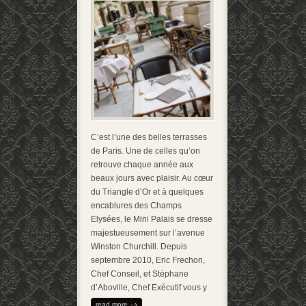
C’est l’une des belles terrasses
de Paris. Une de celles qu’on
retrouve chaque année aux
beaux jours avec plaisir. Au cœur
du Triangle d’Or et à quelques
encablures des Champs
Elysées, le Mini Palais se dresse
majestueusement sur l’avenue
Winston Churchill. Depuis
septembre 2010, Eric Frechon,
Chef Conseil, et Stéphane
d’Aboville, Chef Exécutif vous y
read more