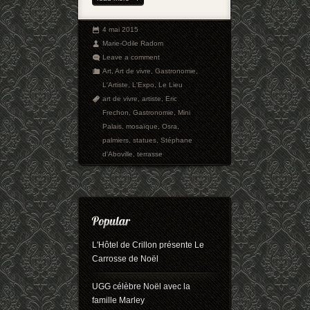
4 mai 2015
Marie-Odile Radom
Leave a comment
Art
,
Art de vivre
,
Gastronomie
,
L'Artiste
,
L'Expo
,
Le Lieu
art de vivre
,
artiste
,
Eric
Frechon
,
Gastronomie
,
Mini
Palais
,
mosaïque
,
Osra
,
palmiers
,
statues
,
Stéphane
d'Aboville
,
terrasse
L'Hôtel de Crillon présente Le
Carrosse de Noël
UGG célèbre Noël avec la
famille Marley