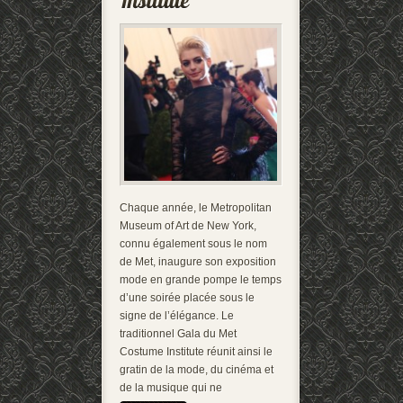
Chaque année, le Metropolitan
Museum of Art de New York,
connu également sous le nom
de Met, inaugure son exposition
mode en grande pompe le temps
d’une soirée placée sous le
signe de l’élégance. Le
traditionnel Gala du Met
Costume Institute réunit ainsi le
gratin de la mode, du cinéma et
de la musique qui ne