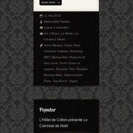
read more
11 mai 2013
Marie-Odile Radom
Leave a comment
Art
,
L'Expo
,
La Mode
,
Le
Créateur
,
Mode
Anna Wintour
,
Calvin Klein
,
Costume Institute
,
Givenchy
,
MET
,
Metropolitan Museum of
Arts
,
punk
,
Punk Chaos to
couture
,
Riccardo Tisci
,
Rodarte
,
Rooney Mara
,
Saint-Laurent
Paris
,
Tory Burch
,
Vogue
L'Hôtel de Crillon présente Le
Carrosse de Noël