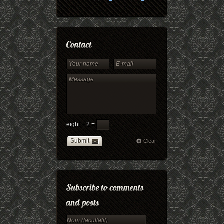
eight − 2 =
Submit
Clear