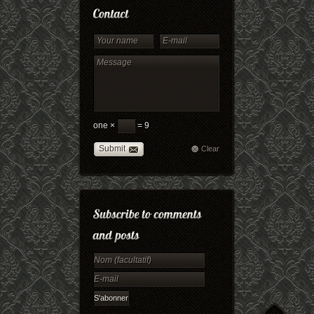
one ×
= 9
Submit
Clear