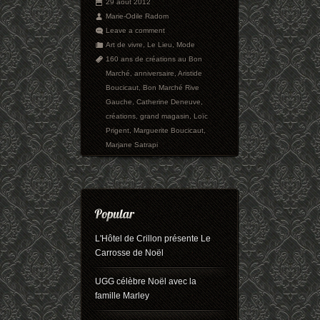
29 août 2012
Marie-Odile Radom
Leave a comment
Art de vivre
,
Le Lieu
,
Mode
160 ans de créations au Bon
Marché
,
anniversaire
,
Aristide
Boucicaut
,
Bon Marché Rive
Gauche
,
Catherine Deneuve
,
créations
,
grand magasin
,
Loïc
Prigent
,
Marguerite Boucicaut
,
Marjane Satrapi
L'Hôtel de Crillon présente Le
Carrosse de Noël
UGG célèbre Noël avec la
famille Marley