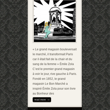
« Le grand magasin bouleversait
le marché, il transformait Paris
car il était fait de la chair et du
sang de la femme » Émile Zola
C’est le premier grand magasin
à voir le jour, rive gauche à Paris.
Fondé en 1852, le grand
magasin Le Bon Marché a
inspiré Émile Zola pour son livre
au Bonheur des
read more