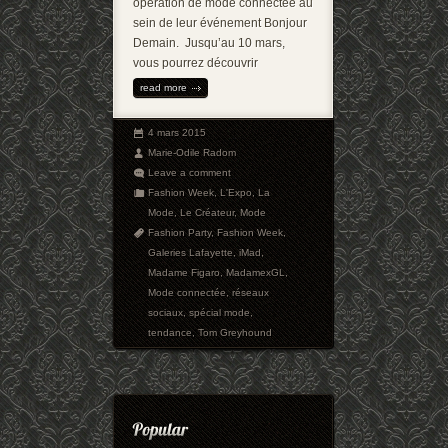
opération de mode connectée au
sein de leur événement Bonjour
Demain. Jusqu’au 10 mars,
vous pourrez découvrir
read more
4 mars 2015
Marie-Odile Radom
Leave a comment
Fashion Week
,
L'Expo
,
La
Mode
,
Le Créateur
,
Mode
Fashion Party
,
Fashion Week
,
Galeries Lafayette
,
iMad
,
Madame Figaro
,
MadamexGL
,
Mode connectée
,
réseaux
sociaux
,
spécial mode
,
tendance
,
Tom Greyhound