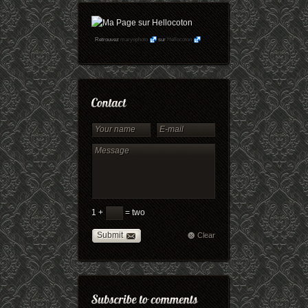
Retrouvez
maryophoto
sur
Hellocoton
1 +
= two
Submit
Clear