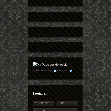
Retrouvez
maryophoto
sur
Hellocoton