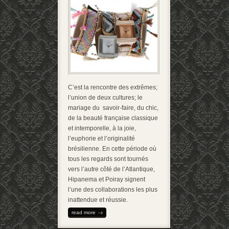
C’est la rencontre des extrêmes;
l’union de deux cultures; le
mariage du savoir-faire, du chic,
de la beauté française classique
et intemporelle, à la joie,
l’euphorie et l’originalité
brésilienne. En cette période où
tous les regards sont tournés
vers l’autre côté de l’Atlantique,
Hipanema et Poiray signent
l’une des collaborations les plus
inattendue et réussie.
read more