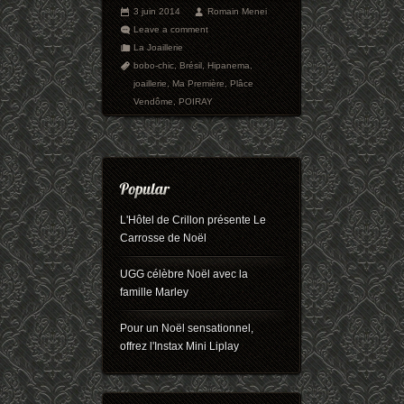
3 juin 2014
Romain Menei
Leave a comment
La Joaillerie
bobo-chic
,
Brésil
,
Hipanema
,
joaillerie
,
Ma Première
,
Plâce
Vendôme
,
POIRAY
L'Hôtel de Crillon présente Le
Carrosse de Noël
UGG célèbre Noël avec la
famille Marley
Pour un Noël sensationnel,
offrez l'Instax Mini Liplay