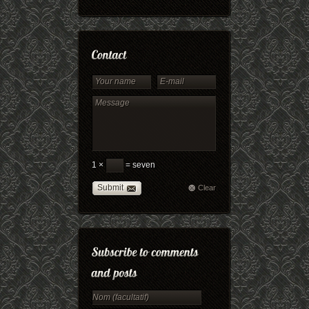
1 ×
= seven
Submit
Clear