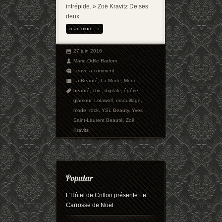
intrépide. » Zoë Kravitz De ses
deux
read more
27 juin 2016
Marie-Odile Radom
Leave a comment
La Beauté
,
La Mode
,
Mode
beauté
,
chic
,
digitale
,
égérie
,
glamour
,
Lolawolf
,
maquillage
,
mode
,
rock
,
YSL Beauty
,
Yves
Saint-Laurent Beauté
,
Zoë
Kravitz
L'Hôtel de Crillon présente Le
Carrosse de Noël