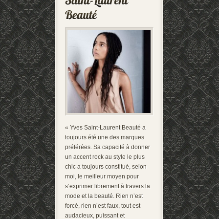
« Yves Saint-Laurent Beauté a
toujours été une des marques
préférées. Sa capacité à donner
un accent rock au style le plus
chic a toujours constitué, selon
moi, le meilleur moyen pour
s’exprimer librement à travers la
mode et la beauté. Rien n’est
forcé, rien n’est faux, tout est
audacieux, puissant et