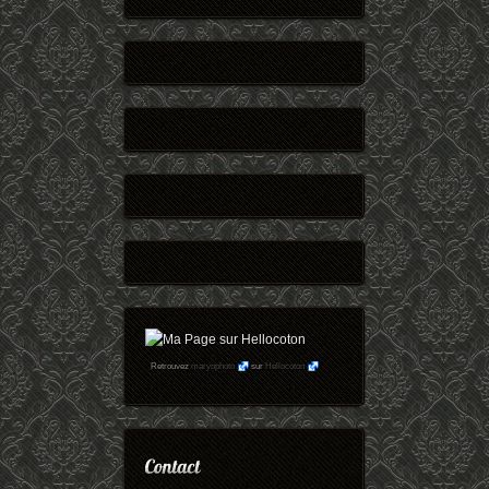
Retrouvez
maryophoto
sur
Hellocoton