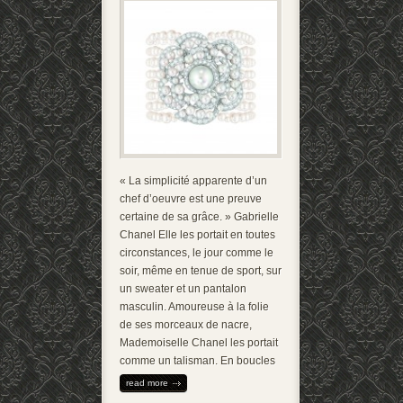
« La simplicité apparente d’un
chef d’oeuvre est une preuve
certaine de sa grâce. » Gabrielle
Chanel Elle les portait en toutes
circonstances, le jour comme le
soir, même en tenue de sport, sur
un sweater et un pantalon
masculin. Amoureuse à la folie
de ses morceaux de nacre,
Mademoiselle Chanel les portait
comme un talisman. En boucles
read more