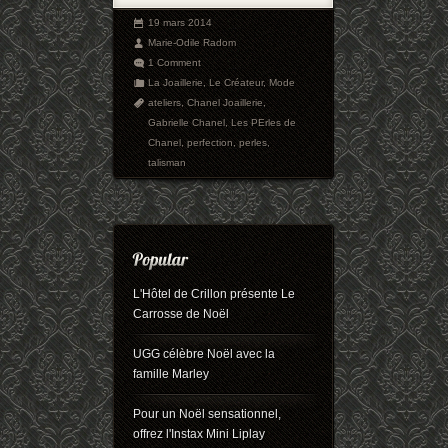
19 mars 2014
Marie-Odile Radom
1 Comment
La Joaillerie
,
Le Créateur
,
Mode
ateliers
,
Chanel Joaillerie
,
Gabrielle Chanel
,
Les PErles de
Chanel
,
perfection
,
perles
,
talisman
L'Hôtel de Crillon présente Le
Carrosse de Noël
UGG célèbre Noël avec la
famille Marley
Pour un Noël sensationnel,
offrez l'Instax Mini Liplay