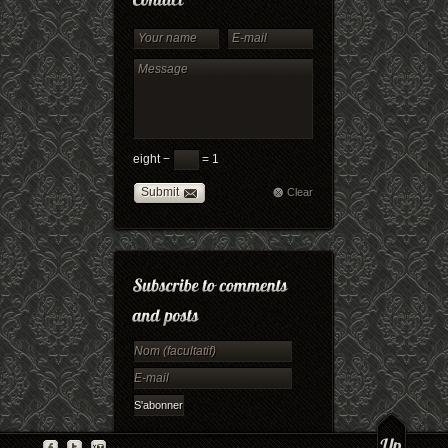
eight −
= 1
Submit
Clear