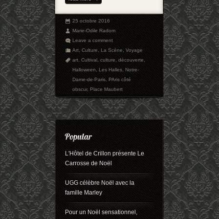
25 octobre 2016
Marie-Odile Radom
Leave a comment
Art
,
Culture
,
La Scène
,
Voyage
art
,
Cultival
,
culture
,
découverte
,
Halloween
,
Les Halles
,
Notre-
Dame-de-Paris
,
PAris côté
obscur
,
Place Maubert
L'Hôtel de Crillon présente Le
Carrosse de Noël
UGG célèbre Noël avec la
famille Marley
Pour un Noël sensationnel,