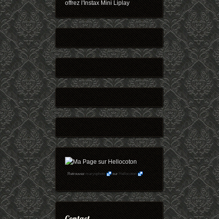
offrez l'Instax Mini Liplay
Retrouvez
maryophoto
sur
Hellocoton