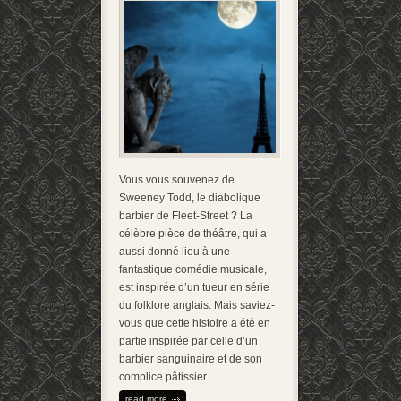
Vous vous souvenez de
Sweeney Todd, le diabolique
barbier de Fleet-Street ? La
célèbre pièce de théâtre, qui a
aussi donné lieu à une
fantastique comédie musicale,
est inspirée d’un tueur en série
du folklore anglais. Mais saviez-
vous que cette histoire a été en
partie inspirée par celle d’un
barbier sanguinaire et de son
complice pâtissier
read more