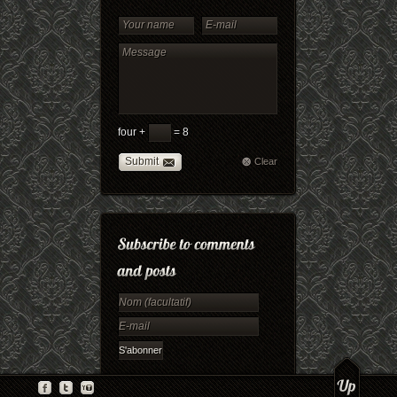
four +
= 8
Submit
Clear