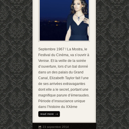
Septembre 1967 ! La Mostra, le
Festival du Cinéma, va s’ouvrir à
Venise. Et la veille de la soirée
d’ouverture, lors d’un bal donné
dans un des palais du Grand
Canal, Elizabeth Taylor fait l’une
de ses arrivées extravagantes
dont elle a le secret, portant une
magnifique parure d’émeraudes.
Période d’insouciance unique
dans l’histoire du XXème
read more
23 septembre 2014