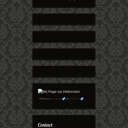
Retrouvez
maryophoto
sur
Hellocoton