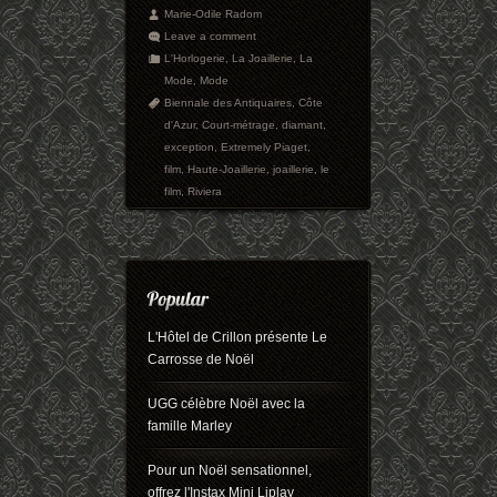
Marie-Odile Radom
Leave a comment
L'Horlogerie
,
La Joaillerie
,
La
Mode
,
Mode
Biennale des Antiquaires
,
Côte
d'Azur
,
Court-métrage
,
diamant
,
exception
,
Extremely Piaget
,
film
,
Haute-Joaillerie
,
joaillerie
,
le
film
,
Riviera
L'Hôtel de Crillon présente Le
Carrosse de Noël
UGG célèbre Noël avec la
famille Marley
Pour un Noël sensationnel,
offrez l'Instax Mini Liplay