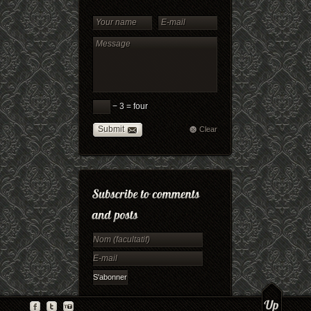
− 3 = four
Submit
Clear