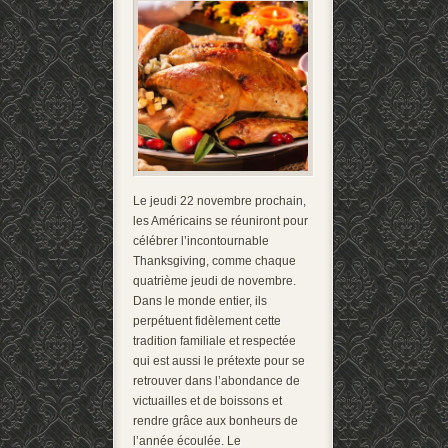
Le jeudi 22 novembre prochain,
les Américains se réuniront pour
célébrer l’incontournable
Thanksgiving, comme chaque
quatrième jeudi de novembre.
Dans le monde entier, ils
perpétuent fidèlement cette
tradition familiale et respectée
qui est aussi le prétexte pour se
retrouver dans l’abondance de
victuailles et de boissons et
rendre grâce aux bonheurs de
l’année écoulée. Le