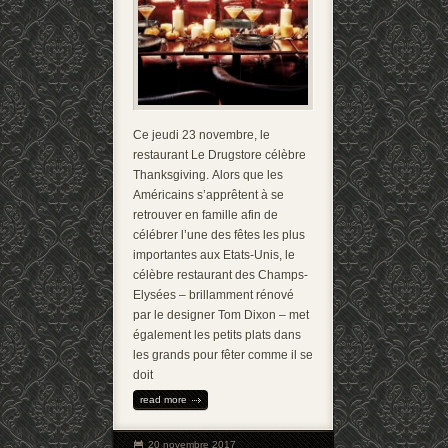
Ce jeudi 23 novembre, le
restaurant Le Drugstore célèbre
Thanksgiving. Alors que les
Américains s’apprêtent à se
retrouver en famille afin de
célébrer l’une des fêtes les plus
importantes aux Etats-Unis, le
célèbre restaurant des Champs-
Elysées – brillamment rénové
par le designer Tom Dixon – met
également les petits plats dans
les grands pour fêter comme il se
doit
read more
20 novembre 2017