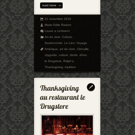
read more
21 novembre 2018
Marie-Odile Radom
Leave a comment
Art de vivre
,
Culture
,
Gastronomie
,
Le Lieu
,
Voyage
Amérique
,
art de vivre
,
Citrouille
,
cityguide
,
culture
,
dinde
,
dîner
,
le Drugstore
,
Ralph's
,
Thanksgiving
,
tradition