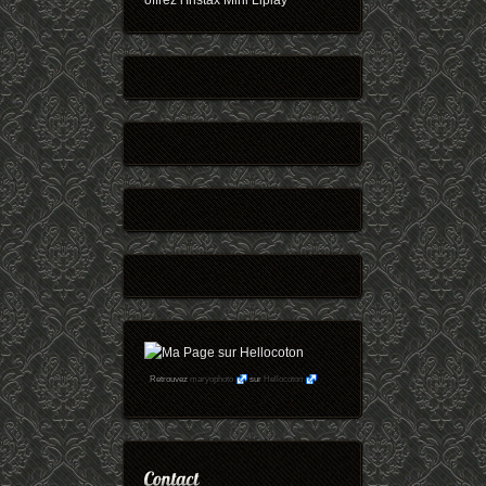
offrez l'Instax Mini Liplay
Retrouvez
maryophoto
sur
Hellocoton