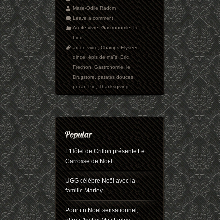
Marie-Odile Radom
Leave a comment
Art de vivre
,
Gastronomie
,
Le
Lieu
art de vivre
,
Champs Elysées
,
dinde
,
épis de maïs
,
Eric
Frechon
,
Gastronomie
,
le
Drugstore
,
patates douces
,
pecan Pie
,
Thanksgiving
L'Hôtel de Crillon présente Le
Carrosse de Noël
UGG célèbre Noël avec la
famille Marley
Pour un Noël sensationnel,