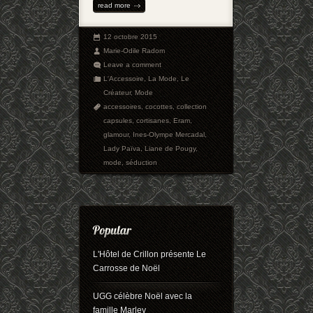
read more
12 octobre 2015
Marie-Odile Radom
Leave a comment
L'Accessoire
,
La Mode
,
Le
Créateur
,
Mode
accessoires
,
cocottes
,
collection
capsules
,
cortisanes
,
Eram
,
glamour
,
Ines-Olympe Mercadal
,
Lady Païva
,
Liane de Pougy
,
mode
,
séduction
L'Hôtel de Crillon présente Le
Carrosse de Noël
UGG célèbre Noël avec la
famille Marley