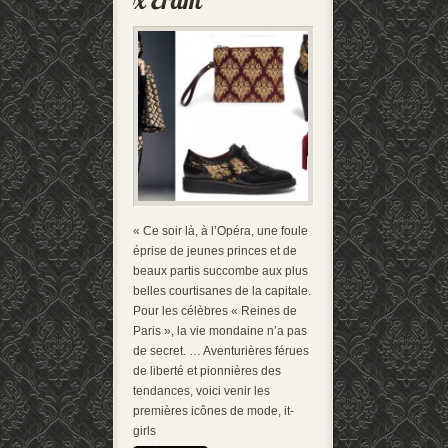
« Ce soir là, à l’Opéra, une foule
éprise de jeunes princes et de
beaux partis succombe aux plus
belles courtisanes de la capitale.
Pour les célèbres « Reines de
Paris », la vie mondaine n’a pas
de secret. … Aventurières férues
de liberté et pionnières des
tendances, voici venir les
premières icônes de mode, it-
girls