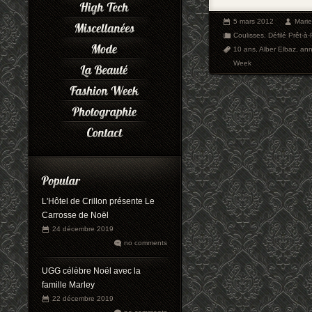
5 mars 2012
Mari
Coulisses
,
Défilé Prêt-à-
10 ans
,
Alber Elbaz
,
ann
Week
L'Hôtel de Crillon présente Le
Carrosse de Noël
24 décembre 2019
no comments
UGG célèbre Noël avec la
famille Marley
22 décembre 2019