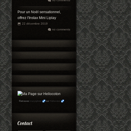
no comments
Pour un Noël sensationnel,
offrez l'Instax Mini Liplay
22 décembre 2019
no comments
Retrouvez
maryophoto
sur
Hellocoton