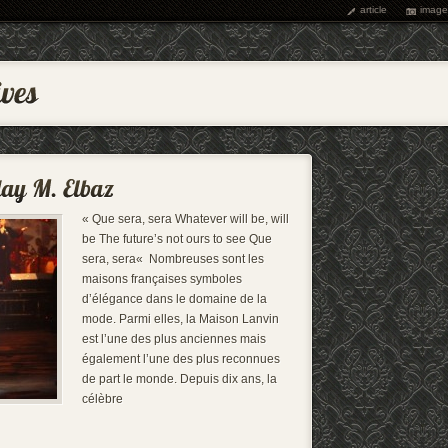
article
image
« Que sera, sera Whatever will be, will
be The future’s not ours to see Que
sera, sera« Nombreuses sont les
maisons françaises symboles
d’élégance dans le domaine de la
mode. Parmi elles, la Maison Lanvin
est l’une des plus anciennes mais
également l’une des plus reconnues
de part le monde. Depuis dix ans, la
célèbre