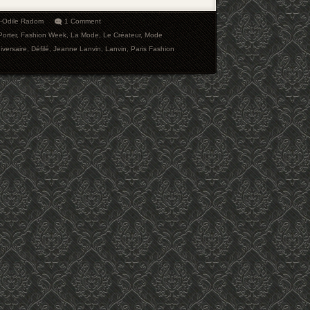
e-Odile Radom
1 Comment
Porter
,
Fashion Week
,
La Mode
,
Le Créateur
,
Mode
iversaire
,
Défilé
,
Jeanne Lanvin
,
Lanvin
,
Paris Fashion