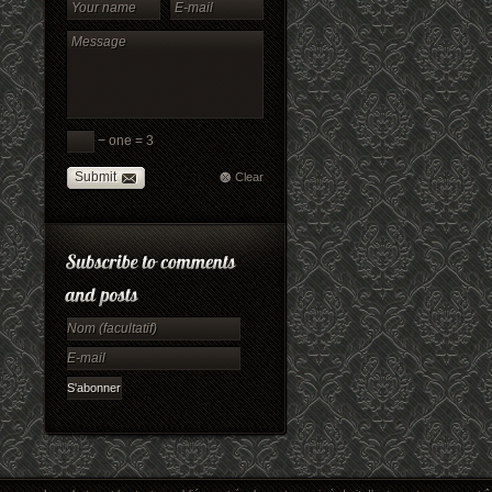
− one = 3
Submit
Clear