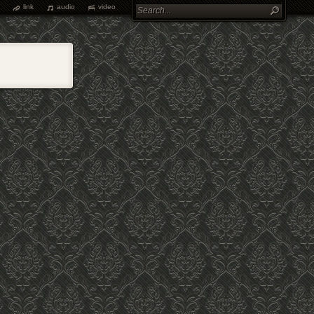
link
audio
video