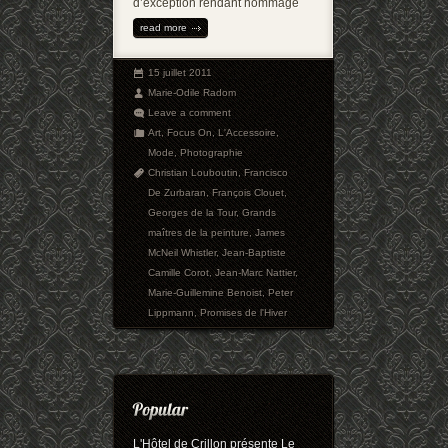
d’exception rendant hommage
read more
15 juillet 2011
Marie-Odile Radom
Leave a comment
Art
,
Focus On
,
L'Accessoire
,
Mode
,
Photographie
Christian Louboutin
,
Francisco
De Zurbaran
,
François Clouet
,
Georges de la Tour
,
Grands
maîtres de la peinture
,
James
McNeil Whistler
,
Jean-Baptiste
Camille Corot
,
Jean-Marc Nattier
,
Marie-Guillemine Benoist
,
Peter
Lippmann
,
Promises de l'Hiver
L'Hôtel de Crillon présente Le