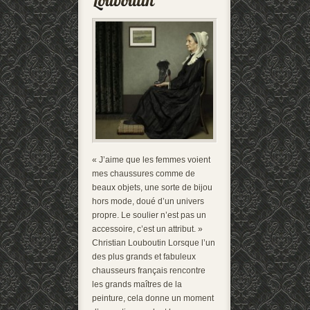
« J’aime que les femmes voient
mes chaussures comme de
beaux objets, une sorte de bijou
hors mode, doué d’un univers
propre. Le soulier n’est pas un
accessoire, c’est un attribut. »
Christian Louboutin Lorsque l’un
des plus grands et fabuleux
chausseurs français rencontre
les grands maîtres de la
peinture, cela donne un moment