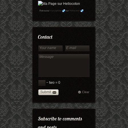
Retrouvez
maryophoto
sur
Hellocoton
− two = 0
Submit
Clear