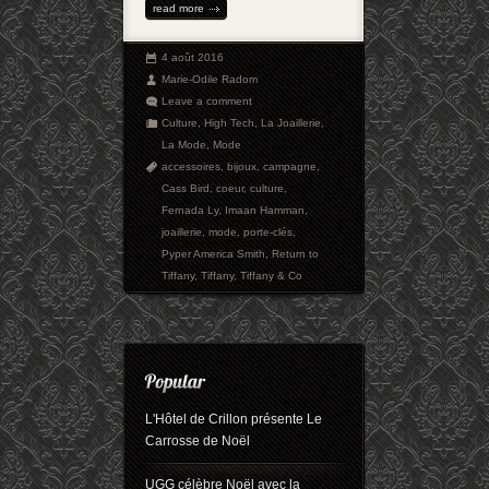
read more
4 août 2016
Marie-Odile Radom
Leave a comment
Culture
,
High Tech
,
La Joaillerie
,
La Mode
,
Mode
accessoires
,
bijoux
,
campagne
,
Cass Bird
,
coeur
,
culture
,
Fernada Ly
,
Imaan Hamman
,
joaillerie
,
mode
,
porte-clés
,
Pyper America Smith
,
Return to
Tiffany
,
Tiffany
,
Tiffany & Co
L'Hôtel de Crillon présente Le
Carrosse de Noël
UGG célèbre Noël avec la