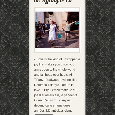
« Love is the kind of unstoppable
joy that makes you throw your
arms open to the whole world
and fall head over heels. At
Tiffany, it’s always love, not like.
Return to Tiffany®. Return to
love. » Bijou emblématique du
joaillier américain, le pendentif
Coeur Return to Tiffany est
devenu culte en quelques
années. Mêlant classicisme