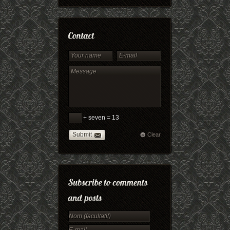
+ seven = 13
Submit
Clear