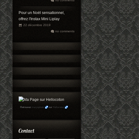
no comments
Pour un Noël sensationnel,
offrez l'Instax Mini Liplay
22 décembre 2019
no comments
Retrouvez
maryophoto
sur
Hellocoton