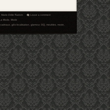
Marie-Odile Radom
Leave a comment
La Mode
,
Mode
,
cadeaux
,
géo-localisation
,
glamour
,
GQ
,
meubles
,
mode
,