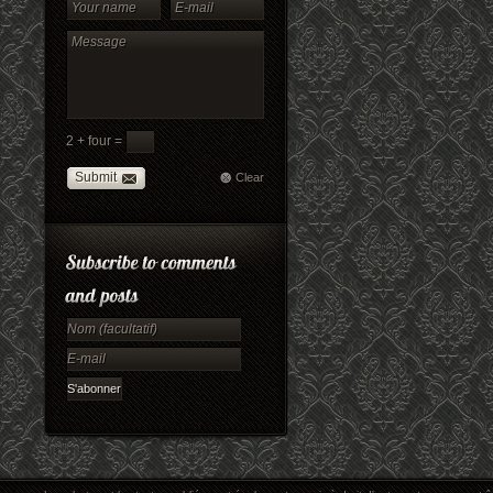
2 + four =
Submit
Clear