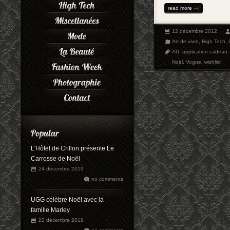
read more
12 décembre 2012
Art de vivre
,
High Tech
,
AD
,
application cadeau
Noël
,
Vogue
,
wishlist
L'Hôtel de Crillon présente Le
Carrosse de Noël
24 décembre 2019
no comments
UGG célèbre Noël avec la
famille Marley
22 décembre 2019