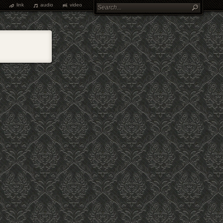
link
audio
video