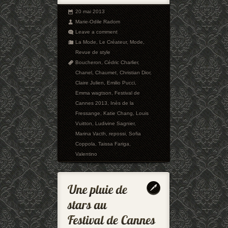
20 mai 2013
Marie-Odile Radom
Leave a comment
La Mode
,
Le Créateur
,
Mode
,
Revue de style
Boucheron
,
Cédric Charlier
,
Chanel
,
Chaumet
,
Christian Dior
,
Claire Julien
,
Emilio Pucci
,
Emma wagtson
,
Festival de
Cannes 2013
,
Inès de la
Fressange
,
Katie Chang
,
Louis
Vuitton
,
Ludivine Sagnier
,
Marina Vacth
,
repossi
,
Sofia
Coppola
,
Taissa Fariga
,
Valentino