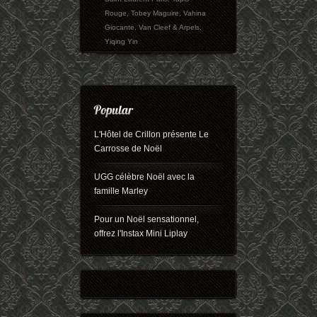
Rouge
,
Tobey Maguire
,
Vahina
Giocante
,
Van Cleef & Arpels
,
Yiqing Yin
L'Hôtel de Crillon présente Le
Carrosse de Noël
UGG célèbre Noël avec la
famille Marley
Pour un Noël sensationnel,
offrez l'Instax Mini Liplay