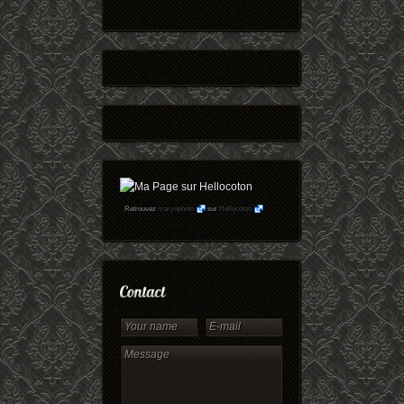
Retrouvez
maryophoto
sur
Hellocoton