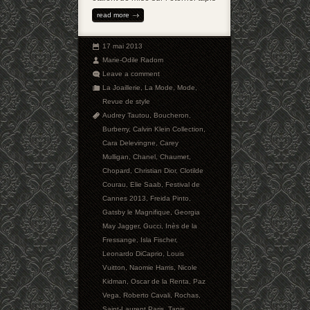
read more
17 mai 2013
Marie-Odile Radom
Leave a comment
La Joaillerie
,
La Mode
,
Mode
,
Revue de style
Audrey Tautou
,
Boucheron
,
Burberry
,
Calvin Klein Collection
,
Cara Delevingne
,
Carey
Mulligan
,
Chanel
,
Chaumet
,
Chopard
,
Christian Dior
,
Clotilde
Courau
,
Elie Saab
,
Festival de
Cannes 2013
,
Freida Pinto
,
Gatsby le Magnifique
,
Georgia
May Jagger
,
Gucci
,
Inès de la
Fressange
,
Isla Fischer
,
Leonardo DiCaprio
,
Louis
Vuitton
,
Naomie Harris
,
Nicole
Kidman
,
Oscar de la Renta
,
Paz
Vega
,
Roberto Cavali
,
Rochas
,
Saint-Laurent Paris
,
Tapis