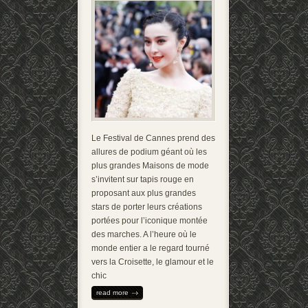
Le Festival de Cannes prend des
allures de podium géant où les
plus grandes Maisons de mode
s’invitent sur tapis rouge en
proposant aux plus grandes
stars de porter leurs créations
portées pour l’iconique montée
des marches. A l’heure où le
monde entier a le regard tourné
vers la Croisette, le glamour et le
chic
read more