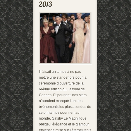
Il faisait un temps à ne pas
mettre une star dehors pour la
cérémonie d’ouverture de la
66ème édition du Festival de
Cannes. Et pourtant, nos stars
n’auraient manqué l’un des
événements les plus attendus de
ce printemps pour rien au
monde. Gatsby Le Magnifique
oblige, l’élégance et le glamour
étaient de mise sur l’éternel tapis