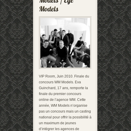
VIP Room, Juin 2010. Finale du
concours WM Models. Eva
Guinchard, 17 ans, remporte la
finale du premier concours
online de l’agence WM. Cette
année, WM Models n’organise
pas un concours mais un casting
national pour offrir la possibilité à
un maximum de jeunes
d’intégrer les agences de