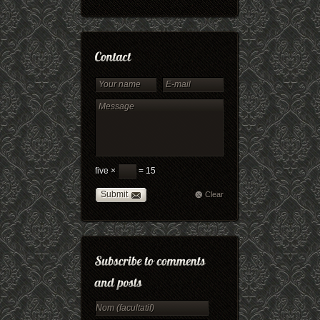
five ×
= 15
Submit
Clear