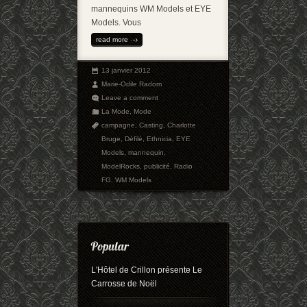
mannequins WM Models et EYE
Models. Vous
read more
13 janvier 2012
Marie-Odile Radom
Leave a comment
La Mode
,
Mode
campagne
,
Casting
,
Charlotte
Bruge
,
Défilé
,
Ethnicia
,
EYE
Models
,
mannequin
,
ModelRocks
,
publicité
,
Radio
FG
,
WM Models
L'Hôtel de Crillon présente Le
Carrosse de Noël