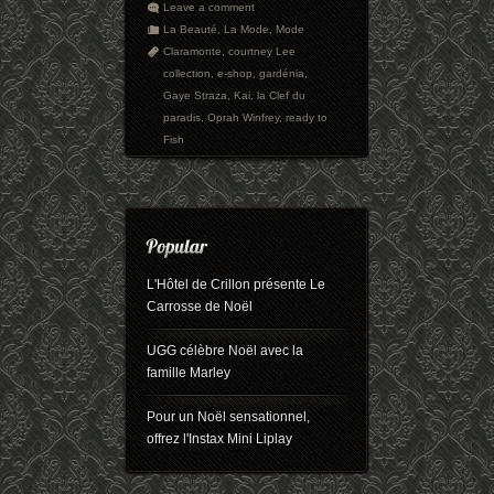
Leave a comment
La Beauté
,
La Mode
,
Mode
Claramonte
,
courtney Lee
collection
,
e-shop
,
gardénia
,
Gaye Straza
,
Kai
,
la Clef du
paradis
,
Oprah Winfrey
,
ready to
Fish
L'Hôtel de Crillon présente Le
Carrosse de Noël
UGG célèbre Noël avec la
famille Marley
Pour un Noël sensationnel,
offrez l'Instax Mini Liplay