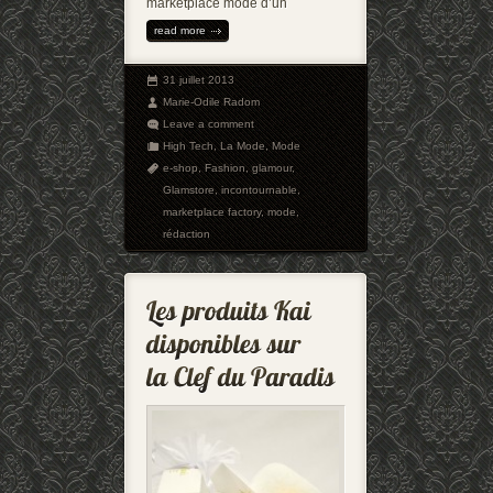
marketplace mode d’un
read more
31 juillet 2013
Marie-Odile Radom
Leave a comment
High Tech
,
La Mode
,
Mode
e-shop
,
Fashion
,
glamour
,
Glamstore
,
incontournable
,
marketplace factory
,
mode
,
rédaction