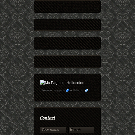
Retrouvez
maryophoto
sur
Hellocoton