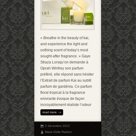
« Breathe in the beauty of kai,
and experience the light and
oothing scent of today’s most
sought-after fragrance. » Gaye
Straza Lorsqu’on demande à
Oprah Winfrey son parfum
préféré, elle répond sans hésiter
l’Extrait de parfum Kai au subtil
parfum de gardénia. Ce parfum
floral tropical à la fragrance
enivrante évoque de façon
incroyablement réaliste l’odeur
read more
2 décembre 2012
Marie-Odile Radom