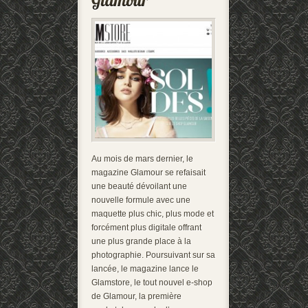
Au mois de mars dernier, le
magazine Glamour se refaisait
une beauté dévoilant une
nouvelle formule avec une
maquette plus chic, plus mode et
forcément plus digitale offrant
une plus grande place à la
photographie. Poursuivant sur sa
lancée, le magazine lance le
Glamstore, le tout nouvel e-shop
de Glamour, la première