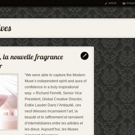
article
image
“We were able to capture the Modern
Muse’s independent spirit and aura of
confidence in a truly inspirational
way. » Richard Ferretti, Senior Vice
President, Global Creative Director,
Estée Lauder Dans l’Antiquité, ces
neuf déesses incarnaient l’art, la
beauté et le raffinement et servaient
d’intermédiaires entre les artistes et
les dieux. Aujourd’hui, les Muses