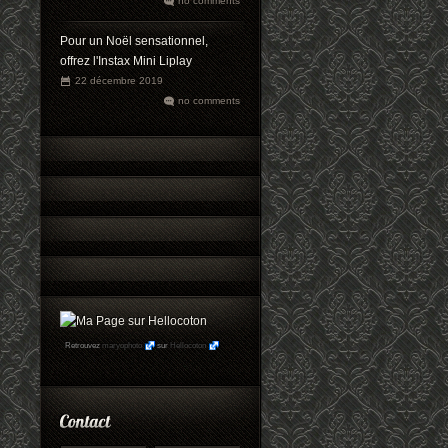
no comments
Pour un Noël sensationnel,
offrez l'Instax Mini Liplay
22 décembre 2019
no comments
Retrouvez
maryophoto
sur
Hellocoton