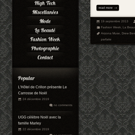
read more
19 septembre 2013
Fashion Week
,
La Beau
Arizona Muse
,
Drew Ber
parfaite
L'Hôtel de Crillon présente Le
Carrosse de Noël
24 décembre 2019
no comments
UGG célèbre Noël avec la
famille Marley
22 décembre 2019