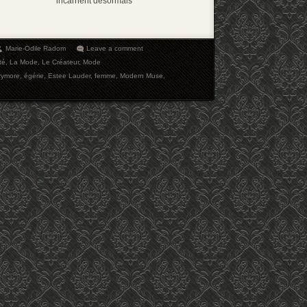
incarnent désormais
Marie-Odile Radom
Leave a comment
té
,
La Mode
,
Le Créateur
,
Mode
rymore
,
égérie
,
Estee Lauder
,
femme
,
Modern Muse
,