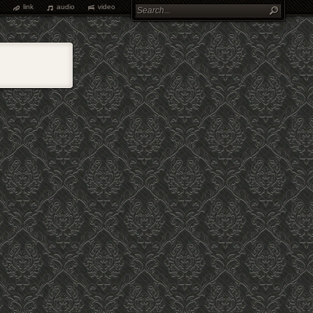
link
audio
video