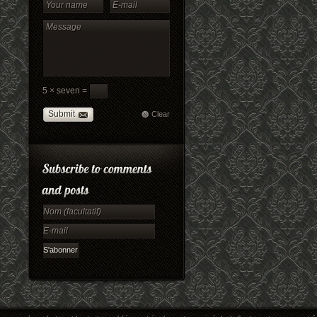
5 × seven =
Submit
Clear