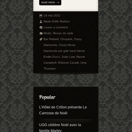
read more
19 mai 2011
Marie-Odile Radom
Leave a comment
Mode
,
Revue de style
Bar Rafaeli
,
Chopard
,
Crazy
Diamonds
,
Crazy Horse
,
Diamonds are girls' best friend
,
Emilio Pucci
,
Jude Law
,
Naomi
Campbell
,
Roberto Cavalli
,
Uma
Thurman
L'Hôtel de Crillon présente Le
Carrosse de Noël
UGG célèbre Noël avec la
famille Marley