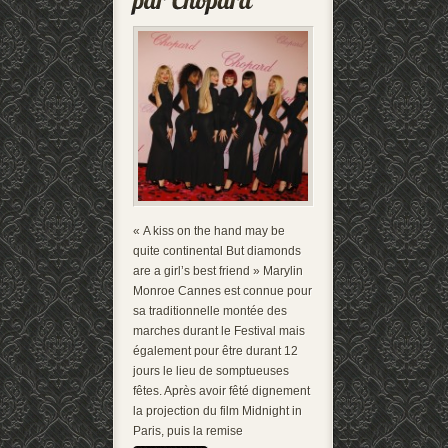
« A kiss on the hand may be
quite continental But diamonds
are a girl’s best friend » Marylin
Monroe Cannes est connue pour
sa traditionnelle montée des
marches durant le Festival mais
également pour être durant 12
jours le lieu de somptueuses
fêtes. Après avoir fêté dignement
la projection du film Midnight in
Paris, puis la remise