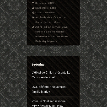
30 octobre 2019
Marie-Odile Radom
Leave a comment
Art
,
Art de vivre
,
Culture
,
La
Scène
,
Le Lieu
,
Mode
Airbnb
,
art
,
art de vivre
,
Coya
,
culture
,
dia de los muertos
,
Halloween
,
le Perchoir
,
Manko
,
Paris
,
téquila patron
L'Hôtel de Crillon présente Le
Carrosse de Noël
UGG célèbre Noël avec la
famille Marley
Pour un Noël sensationnel,
offrez l'Instax Mini Liplay