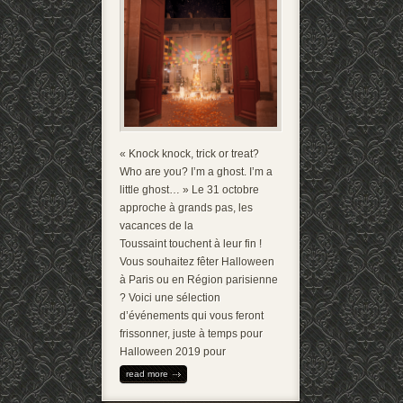
« Knock knock, trick or treat?
Who are you? I’m a ghost. I’m a
little ghost… » Le 31 octobre
approche à grands pas, les
vacances de la
Toussaint touchent à leur fin !
Vous souhaitez fêter Halloween
à Paris ou en Région parisienne
? Voici une sélection
d’événements qui vous feront
frissonner, juste à temps pour
Halloween 2019 pour
read more