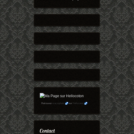
Retrouvez
maryophoto
sur
Hellocoton