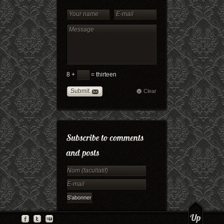
8 +
= thirteen
Submit
Clear