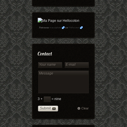
Retrouvez
maryophoto
sur
Hellocoton
3 +
= nine
Submit
Clear