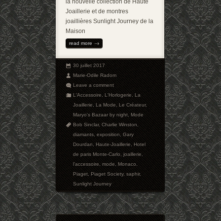
la nouvelle collection de Haute
Joaillerie et de montres
joaillières Sunlight Journey de la
Maison
read more
30 juillet 2017
Marie-Odile Radom
Leave a comment
L'Accessoire
,
L'Horlogerie
,
La
Joaillerie
,
La Mode
,
Le Créateur
,
Maryo's Bazaar by night
,
Mode
Bob Sinclar
,
Charlie Winston
,
diamants
,
exposition
,
Gary
Dourdan
,
Haute-Joaillerie
,
Hotel
de paris Monte-Carlo
,
joaillerie
,
l'accessoire
,
mode
,
Monaco
,
Piaget
,
Piaget Society
,
saphir
,
Sunlight Journey