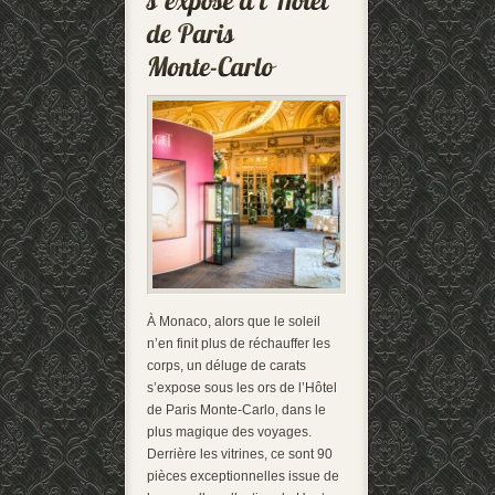
À Monaco, alors que le soleil
n’en finit plus de réchauffer les
corps, un déluge de carats
s’expose sous les ors de l’Hôtel
de Paris Monte-Carlo, dans le
plus magique des voyages.
Derrière les vitrines, ce sont 90
pièces exceptionnelles issue de