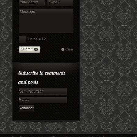
+ nine = 12
Submit
Clear