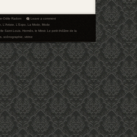
ie-Odile Radom
Leave a comment
e
,
L'Artiste
,
L'Expo
,
La Mode
,
Mode
le Saint-Louis
,
Hermès
,
le Miroir
,
Le petit théâtre de la
rs
,
scénographie
,
vitrine