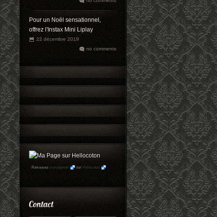
no comments
Pour un Noël sensationnel,
offrez l'Instax Mini Liplay
22 décembre 2019
no comments
Retrouvez
maryophoto
sur
Hellocoton