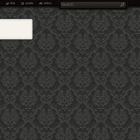
link
audio
video