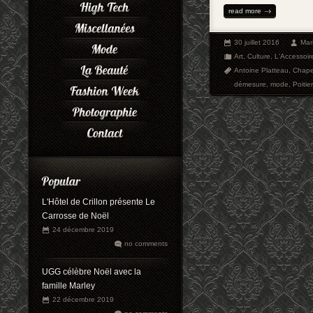
read more
30 juillet 2016
Mar
Art
,
Culture
,
L'Accessoir
Antoine Platteau
,
Chapel
démesure
,
mode
,
Poitie
L'Hôtel de Crillon présente Le
Carrosse de Noël
24 décembre 2019
no comments
UGG célèbre Noël avec la
famille Marley
22 décembre 2019