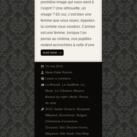
première image qui vous vient à
l’esprit ? Une silhouette, un
visage ? Eh oui, c’est bien une
femme que vous voyez. Appelez-
la comme vous voudrez. Cannes
est une femme, lorsque l’on
pense au cinéma, nos pupilles
restent accrochées à celle d’une
read more
15 mai 2015
Marie-Odile Radom
Leave a comment
La Beauté
,
La Joaillerie
,
La
Mode
,
Le Créateur
,
Maryo's
Bazaar by night
,
Mode
,
Revue
de style
2015
,
Atelier Versace
,
Benjamin
Millepied
,
Boucheron
,
Bulgari
,
Cérémonie d'ouverture
,
Chopard
,
Dior
,
Doutzen Kroes
,
élégance
,
Elie Saab
,
Fan Bing