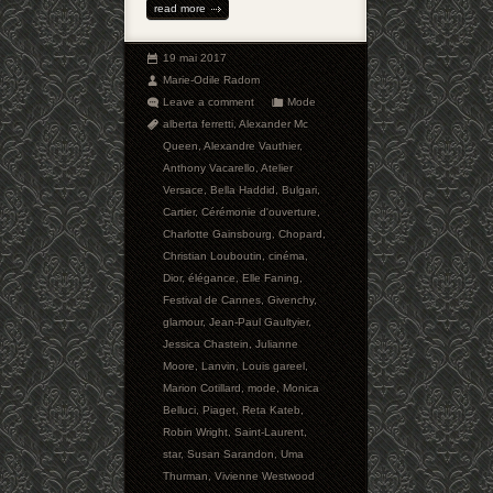
read more
19 mai 2017
Marie-Odile Radom
Leave a comment
Mode
alberta ferretti
,
Alexander Mc
Queen
,
Alexandre Vauthier
,
Anthony Vacarello
,
Atelier
Versace
,
Bella Haddid
,
Bulgari
,
Cartier
,
Cérémonie d'ouverture
,
Charlotte Gainsbourg
,
Chopard
,
Christian Louboutin
,
cinéma
,
Dior
,
élégance
,
Elle Faning
,
Festival de Cannes
,
Givenchy
,
glamour
,
Jean-Paul Gaultyier
,
Jessica Chastein
,
Julianne
Moore
,
Lanvin
,
Louis gareel
,
Marion Cotillard
,
mode
,
Monica
Belluci
,
Piaget
,
Reta Kateb
,
Robin Wright
,
Saint-Laurent
,
star
,
Susan Sarandon
,
Uma
Thurman
,
Vivienne Westwood