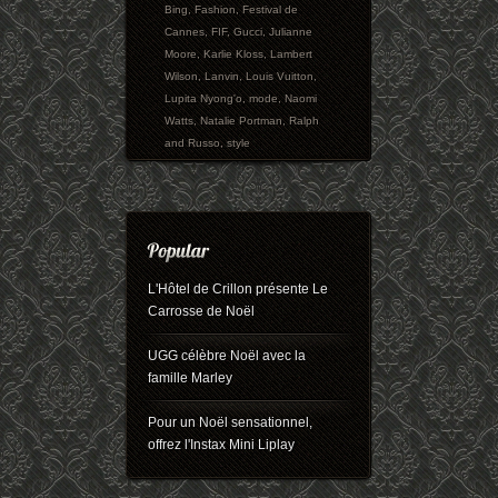
Bing
,
Fashion
,
Festival de
Cannes
,
FIF
,
Gucci
,
Julianne
Moore
,
Karlie Kloss
,
Lambert
Wilson
,
Lanvin
,
Louis Vuitton
,
Lupita Nyong'o
,
mode
,
Naomi
Watts
,
Natalie Portman
,
Ralph
and Russo
,
style
L'Hôtel de Crillon présente Le
Carrosse de Noël
UGG célèbre Noël avec la
famille Marley
Pour un Noël sensationnel,
offrez l'Instax Mini Liplay