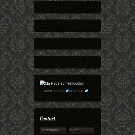
Retrouvez
maryophoto
sur
Hellocoton