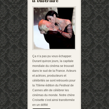
Ça n’a pas pu vous échapper.
Durant quinze jours, la capitale
mondiale du cinéma se trouvait
dans le sud de la France. Acteurs
et actrices, producteurs et
célébrités se sont retrouvés pour
la 70ème édition du Festival de
Cannes afin de célébrer les
cinémas du monde. Notre chère
Croisette s’est ainsi transformée
en un défilé