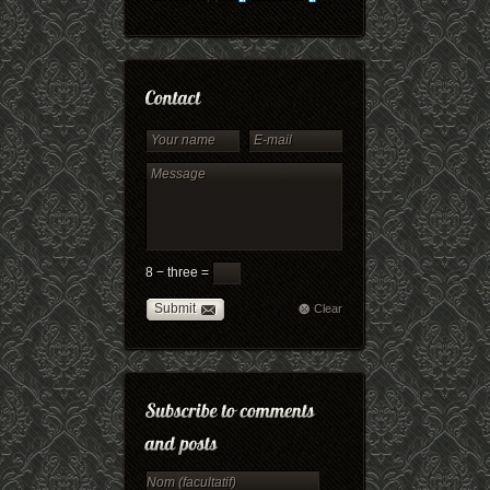
8 − three =
Submit
Clear