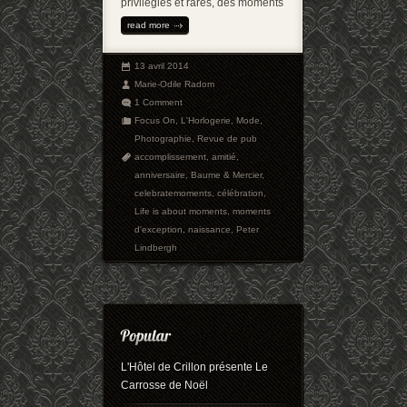
privilégiés et rares, des moments
read more
13 avril 2014
Marie-Odile Radom
1 Comment
Focus On
,
L'Horlogerie
,
Mode
,
Photographie
,
Revue de pub
accomplissement
,
amitié
,
anniversaire
,
Baume & Mercier
,
celebratemoments
,
célébration
,
Life is about moments
,
moments
d'exception
,
naissance
,
Peter
Lindbergh
L'Hôtel de Crillon présente Le
Carrosse de Noël