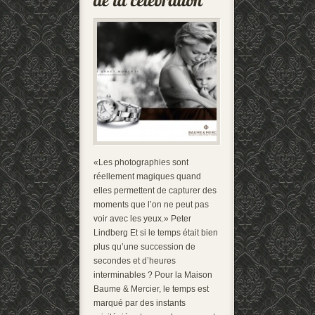
«Les photographies sont
réellement magiques quand
elles permettent de capturer des
moments que l’on ne peut pas
voir avec les yeux.» Peter
Lindberg Et si le temps était bien
plus qu’une succession de
secondes et d’heures
interminables ? Pour la Maison
Baume & Mercier, le temps est
marqué par des instants