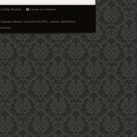
ie-Odile Radom
Leave a comment
,
Captain Marvel
,
Central Park 90's
,
culture
,
éphémère
,
 heroïne