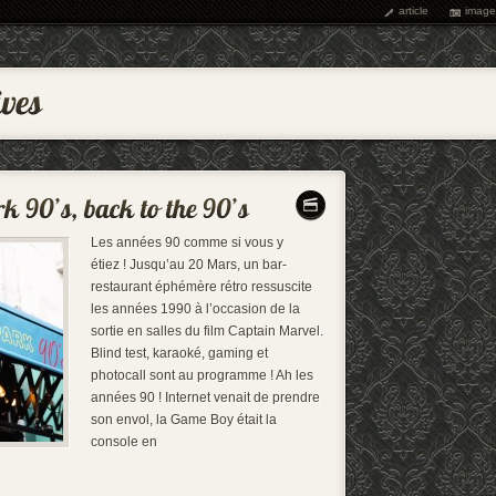
article
image
Les années 90 comme si vous y
étiez ! Jusqu’au 20 Mars, un bar-
restaurant éphémère rétro ressuscite
les années 1990 à l’occasion de la
sortie en salles du film Captain Marvel.
Blind test, karaoké, gaming et
photocall sont au programme ! Ah les
années 90 ! Internet venait de prendre
son envol, la Game Boy était la
console en