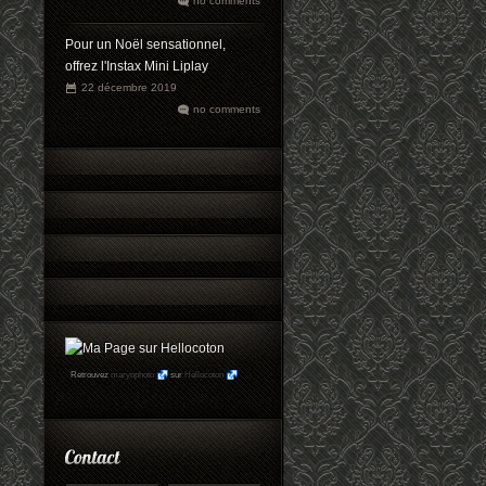
no comments
Pour un Noël sensationnel,
offrez l'Instax Mini Liplay
22 décembre 2019
no comments
Retrouvez
maryophoto
sur
Hellocoton