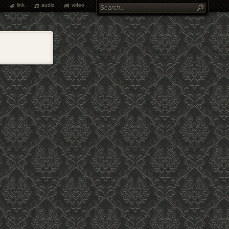
link
audio
video