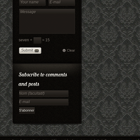
seven +
= 15
Submit
Clear