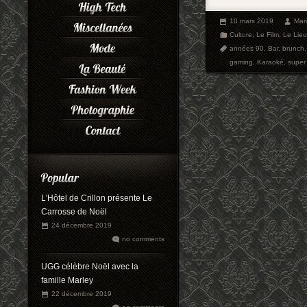
10 mars 2019
Mar
Culture
,
Le Film
,
Le Lieu
années 90
,
Bar
,
brunch
gaming
,
Karaoké
,
super
L'Hôtel de Crillon présente Le
Carrosse de Noël
24 décembre 2019
no comments
UGG célèbre Noël avec la
famille Marley
22 décembre 2019