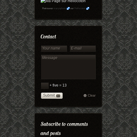
Retrouvez
maryophoto
sur
Hellocoton
+ five = 13
Submit
Clear