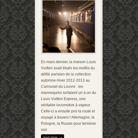
En mars dernier, la maison Louis
Vuitton avait ébahi les invités du
défilé parisien de la collection
automne-hiver 2012-2013 au
Carrousel du Louvre : les
mannequins sortaient un à un du
Louis Vuitton Express, une
véritable locomotive à vapeur.
Celle-ci a ensuite pris la route et
voyagé à travers l’Allemagne, la
Pologne, la Russie pour terminer
son
read more