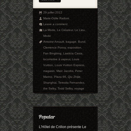
29 juillet 2012
Marie-Odile Radom
Leave a comment
La Mode
,
Le Créateur
,
Le Lieu
,
Mode
Antoine Arnault
,
bagage
,
Bund
,
Clemence Poesy
,
exposition
,
Fan Bingbing
,
Laeticia Casta
,
locomotive à vapeur
,
Louis
Vuitton
,
Louis Vuitton Express
,
magasin
,
Marc Jacobs
,
Peter
Marino
,
Plaza 66
,
Qiu Zhijie
,
Shanghai
,
Teresita Fernandez
,
the Selby
,
Todd Selby
,
voyage
L'Hôtel de Crillon présente Le