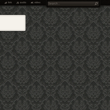
link
audio
video