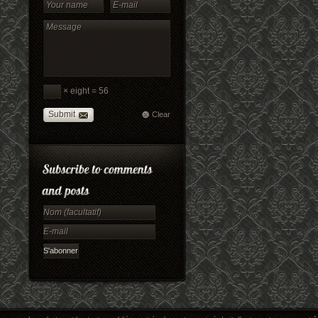
× eight = 56
Submit
Clear