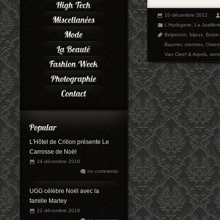
10 décembre 2012
L'Horlogerie
,
La Joailleri
Belperron
,
bijoux
,
Boivin
Baumer
,
montres
,
Oster
Van Cleef & Arpels
,
vent
L'Hôtel de Crillon présente Le
Carrosse de Noël
24 décembre 2019
no comments
UGG célèbre Noël avec la
famille Marley
22 décembre 2019