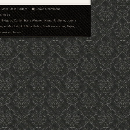
Marie-Odile Radom
Leave a comment
e
,
Mode
,
Bréguet
,
Cartier
,
Harry Winston
,
Haute-Joaillerie
,
Lorenz
tag et Marchak
,
Pol Bury
,
Rolex
,
Sterlé ou encore
,
Tajan
,
e aux enchères