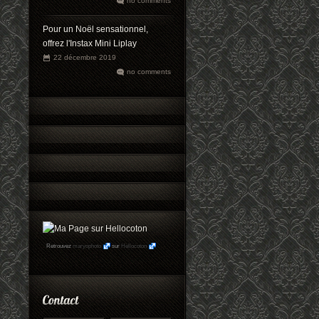
no comments
Pour un Noël sensationnel,
offrez l'Instax Mini Liplay
22 décembre 2019
no comments
Retrouvez
maryophoto
sur
Hellocoton