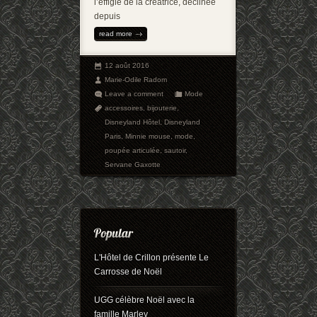
l’effigie de la créatrice, déclinée
depuis
read more
12 août 2016
Marie-Odile Radom
Leave a comment
Mode
accessoires
,
bijouterie
,
Disneyland Hôtel
,
Disneyland
Paris
,
Minnie mouse
,
mode
,
poupée articulée
,
sautoir
,
Servane Gaxotte
L'Hôtel de Crillon présente Le
Carrosse de Noël
UGG célèbre Noël avec la
famille Marley