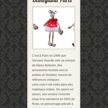
C’est à Paris en 1996 que
Servane Gaxotte crée sa marque
de bijoux fantaisie, des
accessoires tournés vers la
poésie et l’émotion, nourris de
références oniriques
voire rock’n’roll créés dans des
matériaux nobles. De saison en
saison, son univers s’enrichit
jusqu’à la naissance en 2002 de
Rose, un personnage articulé à