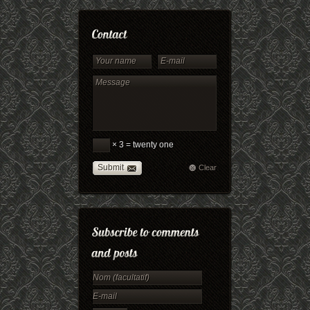
× 3 = twenty one
Submit
Clear