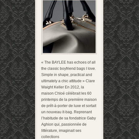
« The BAYLEE has echoes of all
the classic boyfriend bags I love.
Simple in shape, practical and
ultimately a chic attitude » Clare
Waight Keller En 2012, la
maison Chloé célébrait les 60
printemps de la première maison
de prêt-à-porter de luxe et sortait
un nouveau it-bag. Reprenant
l’habitude de sa fondatrice Gaby
Aghion qui, passionnée de
littérature, imaginait ses
collections