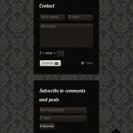
2 + nine =
Submit
Clear