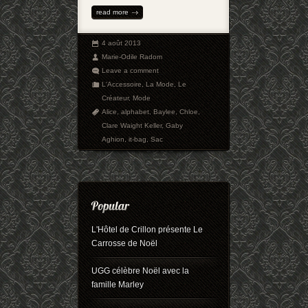
read more
4 août 2013
Marie-Odile Radom
Leave a comment
L'Accessoire
,
La Mode
,
Le
Créateur
,
Mode
Alice
,
alphabet
,
Baylee
,
Chloe
,
Clare Waight Keller
,
Gaby
Aghion
,
it-bag
,
Sac
L'Hôtel de Crillon présente Le
Carrosse de Noël
UGG célèbre Noël avec la
famille Marley