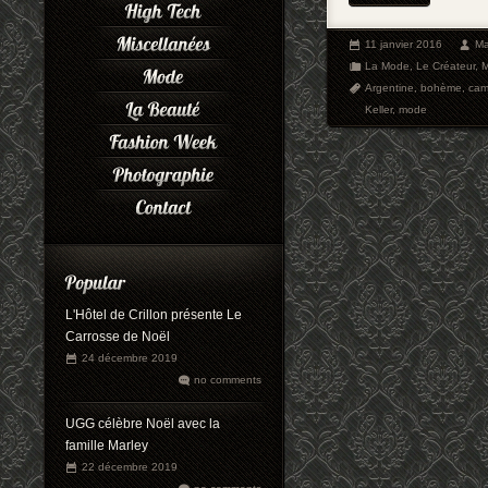
11 janvier 2016
Ma
La Mode
,
Le Créateur
,
Argentine
,
bohème
,
cam
Keller
,
mode
L'Hôtel de Crillon présente Le
Carrosse de Noël
24 décembre 2019
no comments
UGG célèbre Noël avec la
famille Marley
22 décembre 2019