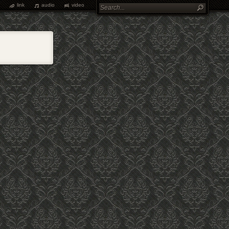
link
audio
video