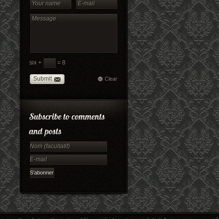
six +
= 8
Submit
Clear