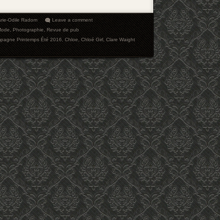
rie-Odile Radom
Leave a comment
Mode
,
Photographie
,
Revue de pub
pagne Printemps Été 2016
,
Chloe
,
Chloé Girl
,
Clare Waight