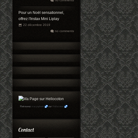
no comments
Pour un Noël sensationnel,
offrez l'Instax Mini Liplay
22 décembre 2019
no comments
Retrouvez
maryophoto
sur
Hellocoton