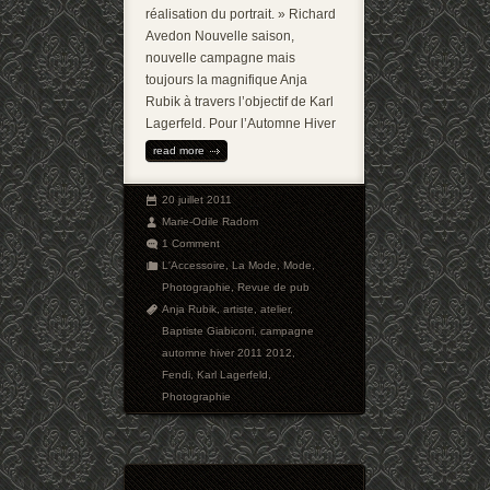
réalisation du portrait. » Richard
Avedon Nouvelle saison,
nouvelle campagne mais
toujours la magnifique Anja
Rubik à travers l’objectif de Karl
Lagerfeld. Pour l’Automne Hiver
read more
20 juillet 2011
Marie-Odile Radom
1 Comment
L'Accessoire
,
La Mode
,
Mode
,
Photographie
,
Revue de pub
Anja Rubik
,
artiste
,
atelier
,
Baptiste Giabiconi
,
campagne
automne hiver 2011 2012
,
Fendi
,
Karl Lagerfeld
,
Photographie