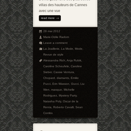
villas des hauteurs de Cannes
avec une vue
read more
28 mai 2012
Marie-Odile Radom
Leave a comment
La Joaillerie
,
La Mode
,
Mode
,
Revue de style
Alessandra Rich
,
Anja Rubik
,
Caroline Scheufele
,
Caroline
Sieber
,
Cassie Ventura
,
Chopard
,
diamants
,
Emilio
Pucci
,
Erin Wasson
,
Gucci
,
Liu
Wen
,
masque
,
Michelle
Rodriguez
,
Mystery Party
,
Natasha Poly
,
Oscar de la
Renta
,
Roberto Cavalli
,
Sean
Combs