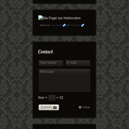
Retrouvez
maryophoto
sur
Hellocoton
four ×
= 32
Submit
Clear