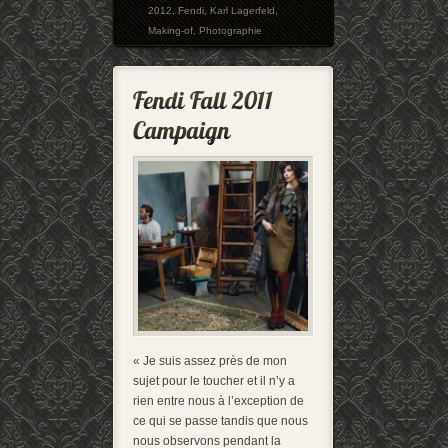
2012
,
Fendi
,
Karl Lagerfeld
,
Making-of
,
Photographie
« Je suis assez près de mon
sujet pour le toucher et il n’y a
rien entre nous à l’exception de
ce qui se passe tandis que nous
nous observons pendant la