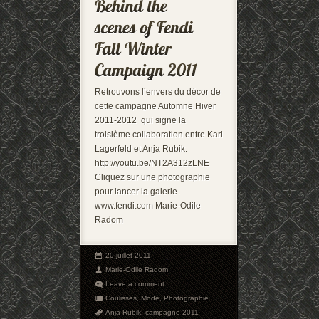
Retrouvons l’envers du décor de
cette campagne Automne Hiver
2011-2012 qui signe la
troisième collaboration entre Karl
Lagerfeld et Anja Rubik.
http://youtu.be/NT2A312zLNE
Cliquez sur une photographie
pour lancer la galerie.
www.fendi.com Marie-Odile
Radom
20 juillet 2011
Marie-Odile Radom
Leave a comment
Coulisses
,
Mode
,
Photographie
Anja Rubik
,
campagne 2011-