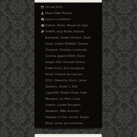
28 mai 2012
Marie-Odile Radom
Leave a comment
Culture
,
Mode
,
Revue de style
AmfAR
,
Anja Rubik
,
Antonio
Banderas
,
Atelier Versace
,
Basil
Soda
,
Carien Roitfeld
,
Chanel
,
Chopard
,
Christian Louboutin
,
Cinema against AIDS
,
Diane
Krüger
,
Dior
,
Doutzen Kroes
,
Emilio Pucci
,
Eva herzigova
,
Fendi
,
Festival de Cannes
2012
,
Givenchy
,
Gucci
,
Janet
Jackson
,
Jessie J
,
Karl
Lagerfeld
,
Kirsten Durst
,
Kylie
Minogue
,
Liu Wen
,
Louis
Vuitton
,
Louise Bourgoin
,
Maïwenn
,
Milla Jovovich
,
Olympia Le-Tan
,
record
,
Sergio
Rossi
,
vente aux enchères