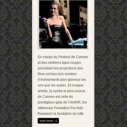
En marge du Festival de Cannes
et des célèbres tapis rouges
précédant les projections des
films ont lieu bon nombre
d’événements plus glamour les
uns que les autres. Et chaque
année, la soirée la plus courue
de Cannes est celle du
prestigieux gala de l‘AmfAR, the
AMericain Fondation For Aids
Research la fondation de lutte
read more