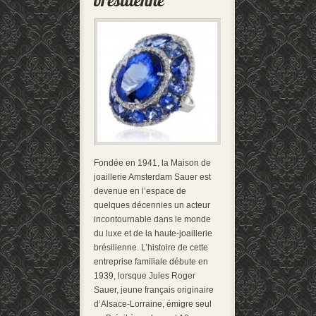
Fondée en 1941, la Maison de
joaillerie Amsterdam Sauer est
devenue en l’espace de
quelques décennies un acteur
incontournable dans le monde
du luxe et de la haute-joaillerie
brésilienne. L’histoire de cette
entreprise familiale débute en
1939, lorsque Jules Roger
Sauer, jeune français originaire
d’Alsace-Lorraine, émigre seul