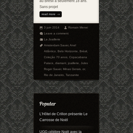
au Brésil à seulement 18 ans.
Sans projet
read more
3 juin 2014
Romain Menei
Leave a comment
La Joaillerie
Amsterdam Sauer
,
Anel
Atlântico
,
Belo Horizonte
,
Brésil
,
Coleção 70 anos
,
Copacabana
Palace
,
diamant
,
joaillerie
,
Jules
Roger Sauer
,
Minas Gerais
,
or
,
Rio de Janeiro
,
Tanzanite
L'Hôtel de Crillon présente Le
Carrosse de Noël
UGG célèbre Noël avec la