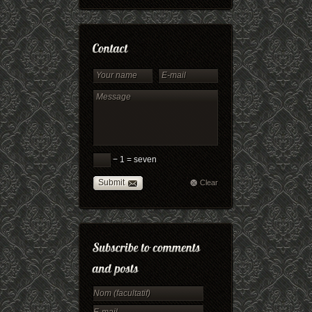
− 1 = seven
Submit
Clear