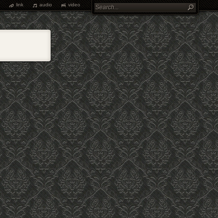
link
audio
video