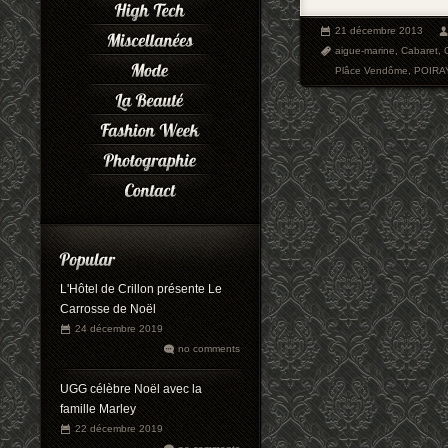
21 décembre 2013
aigue-marine
,
Cabaret
,
Plâce Vendôme
,
POIRA
L'Hôtel de Crillon présente Le
Carrosse de Noël
24 décembre 2019
no comments
UGG célèbre Noël avec la
famille Marley
22 décembre 2019