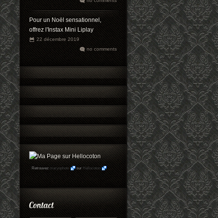
no comments
Pour un Noël sensationnel,
offrez l'Instax Mini Liplay
22 décembre 2019
no comments
Retrouvez
maryophoto
sur
Hellocoton