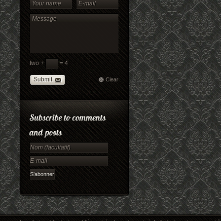
two +
= 4
Submit
Clear