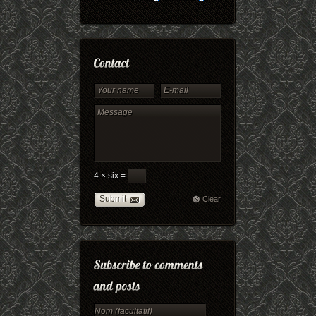
4 × six =
Submit
Clear