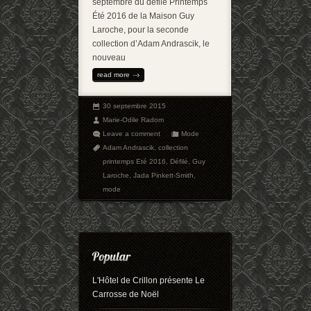
septembre du défilé Printemps
Été 2016 de la Maison Guy
Laroche, pour la seconde
collection d’Adam Andrascik, le
nouveau
read more
30 septembre 2015
Marie-Odile Radom
Leave a comment
Mode
Adam Andrascik
,
collection
printemps Eté 2016
,
Défilé
,
Guy
Laroche
,
Jada Pinkett-Smith
,
mode
L'Hôtel de Crillon présente Le
Carrosse de Noël