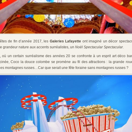
fêtes de fin d’année 2017, les
Galeries Lafayette
ont imaginé un décor spectacu
ine grandeur nature aux accents surréalistes, un
Noël Spectacular Spectacular
.
 où un certain surréalisme des années 20 se confronte à un esprit art déco bar
cinée, Coco la douce colombe se promène au fil des attractions : la grande rou
nelles montagnes russes…Car que serait une fête foraine sans montagnes russes ?