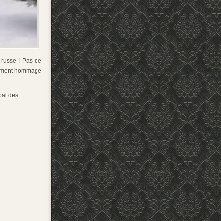
 russe ! Pas de
alement hommage
pal des