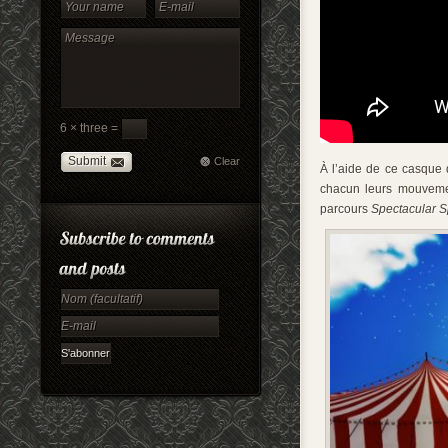
6 × three =
Submit
Clear
À l’aide de ce casque d
chacun leurs mouvemen
parcours
Spectacular S