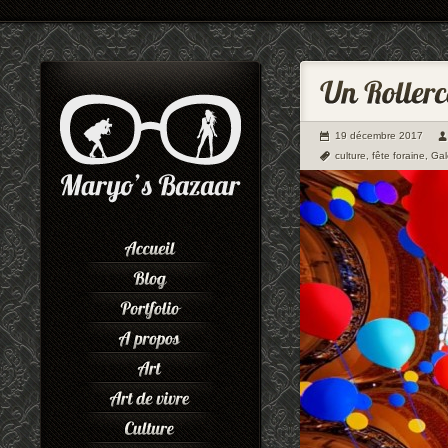
19 décembre 2017
culture
,
fête foraine
,
Gal