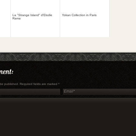
La "Strange Island" d'Elodie
Yokan Collection in Paris
Rama
t be published. Required fields are marked
*