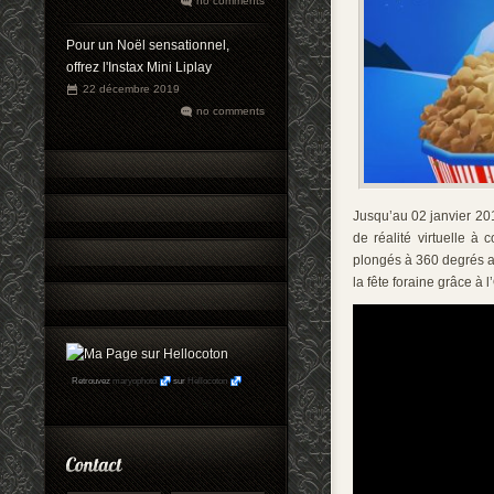
no comments
Pour un Noël sensationnel,
offrez l'Instax Mini Liplay
22 décembre 2019
no comments
Jusqu’au 02 janvier 20
de réalité virtuelle 
plongés à 360 degrés a
la fête foraine grâce à l
Retrouvez
maryophoto
sur
Hellocoton