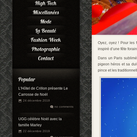
Oyez, oyez ! Pour les 
inspiré d’une fête fora
Dans un Paris sublimé,
pigeon héros et sa dul
pince et les tradition
L'Hôtel de Crillon présente Le
Carrosse de Noël
24 décembre 2019
no comments
UGG célèbre Noël avec la
famille Marley
22 décembre 2019