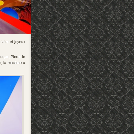
laire et joyeux
oque, Pierre le
e, la machine à