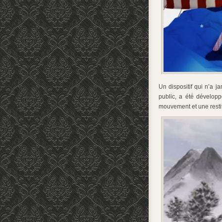
Un dispositif qui n’a j
public, a été développ
mouvement et une restit