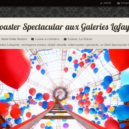
article
image
Marie-Odile Radom
Leave a comment
Culture
,
La Scène
eries Lafayette
,
montagnes russes
,
réalité virtuelle
,
rollercoaster
,
spectacle
,
un Noël Spectacular 