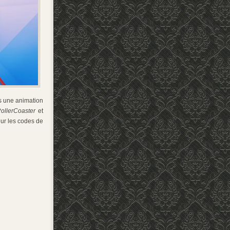
s une animation
ollerCoaster
et
ur les codes de