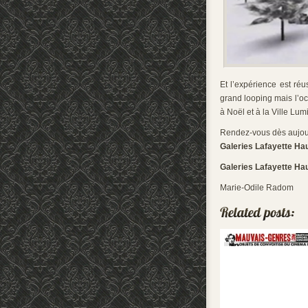
Et l’expérience est ré
grand looping mais l’o
à Noël et à la Ville Lum
Rendez-vous dès aujour
Galeries Lafayette H
Galeries Lafayette H
Marie-Odile Radom