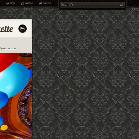
link
audio
video
Spectacular