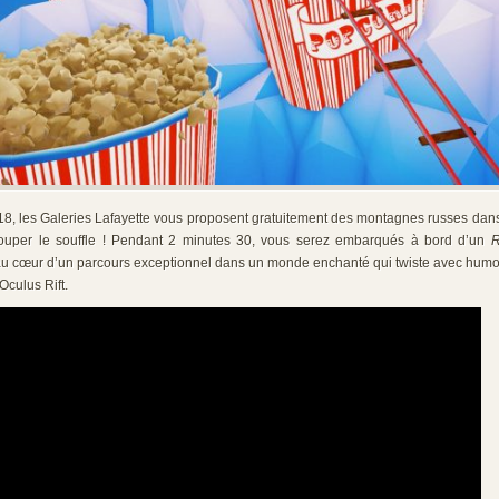
18, les Galeries Lafayette vous proposent gratuitement des montagnes russes dan
à couper le souffle ! Pendant 2 minutes 30, vous serez embarqués à bord d’un
R
u cœur d’un parcours exceptionnel dans un monde enchanté qui twiste avec humo
’Oculus Rift.