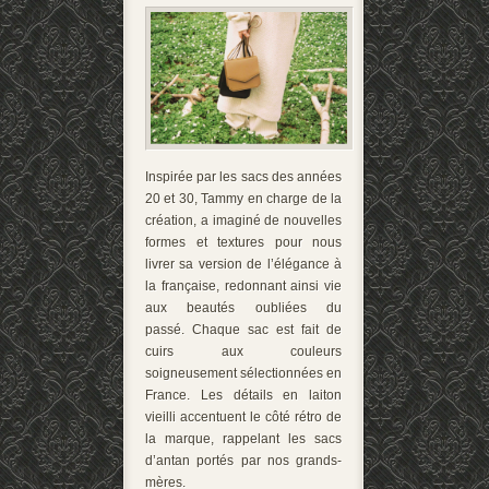
Inspirée par les sacs des années
20 et 30, Tammy en charge de la
création, a imaginé de nouvelles
formes et textures pour nous
livrer sa version de l’élégance à
la française, redonnant ainsi vie
aux beautés oubliées du
passé. Chaque sac est fait de
cuirs aux couleurs
soigneusement sélectionnées en
France. Les détails en laiton
vieilli accentuent le côté rétro de
la marque, rappelant les sacs
d’antan portés par nos grands-
mères.