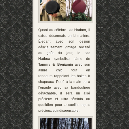
Quant au célèbre sac
Hatbox
, il
existe désormais en bi-matière.
Élégant avec son design
délicieusement vintage revisité
au goût du jour, le sac
Hatbox
symbolise l’âme de
Tammy & Benjamin
avec son
allure chic tout en
rondeurs rappelant les boites à
chapeaux. Porté à la main ou à
l’épaule avec sa bandoulière
détachable, il sera un allié
précieux et ultra féminin au
quotidien pour accueillir objets
précieux et indispensable.