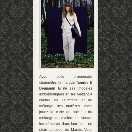
Avec cette promenade
champêtre, la marque
Tammy &
Benjamin
twiste ses modèles
emblématiques en les mettant à
l’heure de l’automne et du
mélange des matières. Alors
jouez la carte du noir ou du
mélange de matière en venant
les découvrir dans leur écrin en
plein du coeur du Marais. Vous