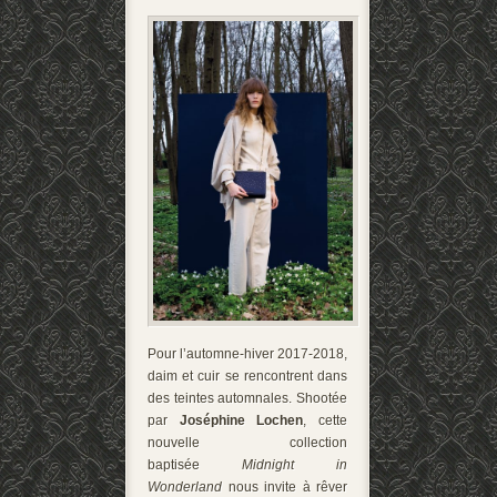
Pour l’automne-hiver 2017-2018,
daim et cuir se rencontrent dans
des teintes automnales. Shootée
par
Joséphine Lochen
, cette
nouvelle collection
baptisée
Midnight in
Wonderland
nous invite à rêver