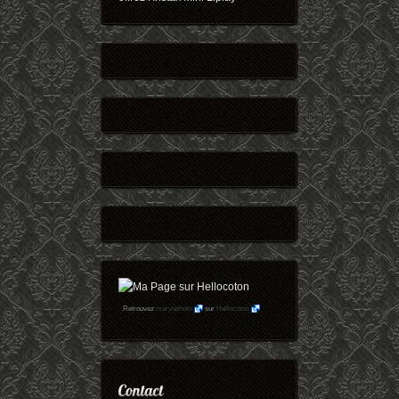
Retrouvez
maryophoto
sur
Hellocoton