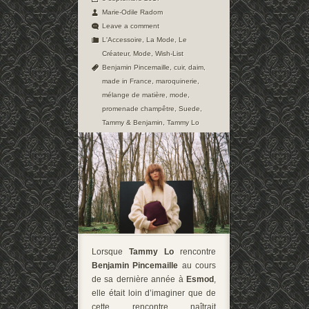
Marie-Odile Radom
Leave a comment
L'Accessoire
,
La Mode
,
Le
Créateur
,
Mode
,
Wish-List
Benjamin Pincemaille
,
cuir
,
daim
,
made in France
,
maroquinerie
,
mélange de matière
,
mode
,
promenade champêtre
,
Suede
,
Tammy & Benjamin
,
Tammy Lo
Lorsque
Tammy Lo
rencontre
Benjamin Pincemaille
au cours
de sa dernière année à
Esmod
,
elle était loin d’imaginer que de
cette rencontre naîtrait