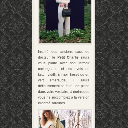
Inspiré des anciens sacs de
docteur, le
Petit Charlie
saura
vous plaire avec son fermoir
rectangulaire et ses rivets en
laiton vieilli. En noir tressé ou en
vert émeraude, il saura
définitivement se faire une place
dans votre vestiaire, à moins que
vous ne succombiez à la version
imprimé sardines.