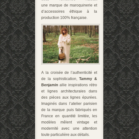
une marque de maroquinerie et
d’accessoires éthique à la
production 100% française.
A la croisée de l’authenticité et
de la sophistication,
Tammy &
Benjamin
allie inspirations rétro
et lignes architecturales dans
des pièces aux lignes épurées.
Imaginés dans l’atelier parisien
de la marque puis fabriqués en
France en quantité limitée, les
modèles mêlent vintage et
modernité avec une attention
toute particulière aux détails.