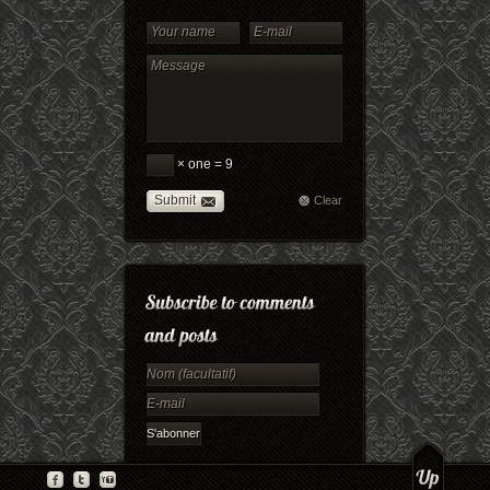
× one = 9
Submit
Clear