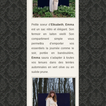
Petite soeur d’
Elisabeth
,
Emma
est un sac rétro et élégant. Son
fermoir en laiton vieilli Son
compartiment simple vous
permettra d’emporter vos
essentiels la journée comme le
soir, portée en bandoulière,
Emma
saura s’adapter à toutes
vos tenues dans des teintes
automnales en vert olive ou en
suède prune.