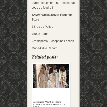
aurez forcément au moins un
coup de foudre !
TAMMY&BENJAMIN Flagship
Store
33 rue de Poitou
75003, Paris
Crédit photo : Joséphine Lochen
Marie-Odile Radom
Alexandre Vauthier Haute-
Couture Automne-Hiver 2012-