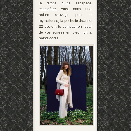
le temps d’une escapade
champêtre. Ainsi dans une
nature sauvage, pure et
mystérieuse, la pochette
Jeanne
22
devient le compagnon idéal
de vos soirées en bleu nuit à
points dorés.