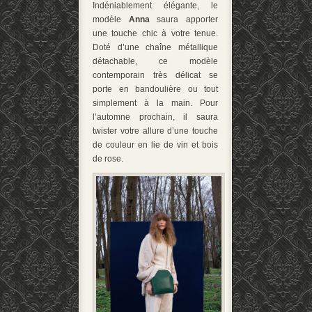
Indéniablement élégante, le
modèle
Anna
saura apporter
une touche chic à votre tenue.
Doté d’une chaîne métallique
détachable, ce modèle
contemporain très délicat se
porte en bandoulière ou tout
simplement à la main. Pour
l’automne prochain, il saura
twister votre allure d’une touche
de couleur en lie de vin et bois
de rose.