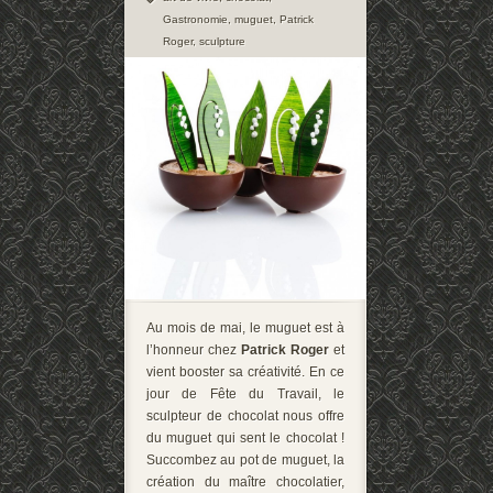
Gastronomie
,
muguet
,
Patrick
Roger
,
sculpture
Au mois de mai, le muguet est à
l’honneur chez
Patrick Roger
et
vient booster sa créativité. En ce
jour de Fête du Travail, le
sculpteur de chocolat nous offre
du muguet qui sent le chocolat !
Succombez au pot de muguet, la
création du maître chocolatier,