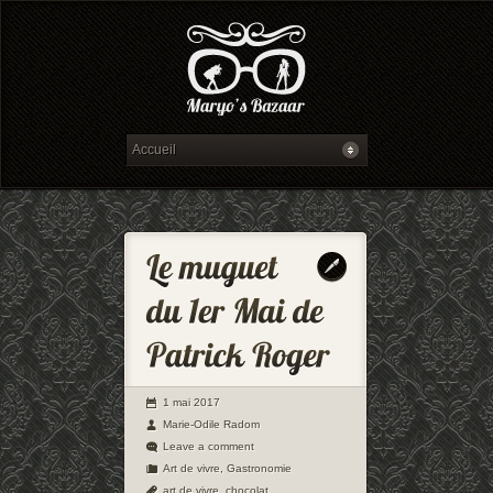
1 mai 2017
Marie-Odile Radom
Leave a comment
Art de vivre
,
Gastronomie
art de vivre
,
chocolat
,