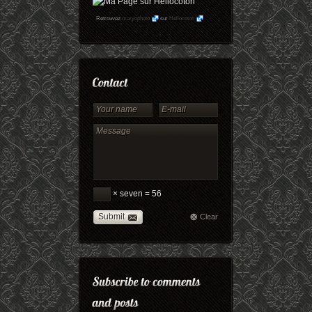
Retrouvez
maryophoto
sur
Hellocoton
× seven = 56
Submit
Clear