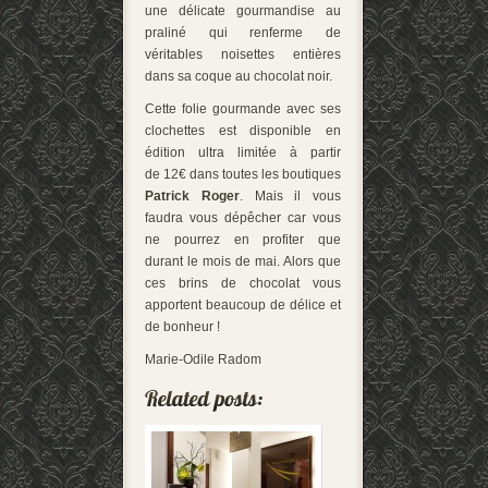
une délicate gourmandise au
praliné qui renferme de
véritables noisettes entières
dans sa coque au chocolat noir.
Cette folie gourmande avec ses
clochettes est disponible en
édition ultra limitée à partir
de 12€ dans toutes les boutiques
Patrick Roger
. Mais il vous
faudra vous dépêcher car vous
ne pourrez en profiter que
durant le mois de mai. Alors que
ces brins de chocolat vous
apportent beaucoup de délice et
de bonheur !
Marie-Odile Radom