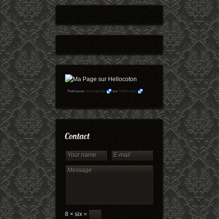
Retrouvez
maryophoto
sur
Hellocoton
8 × six =