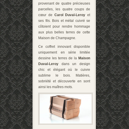
provenant de quatre précieuses
parcelles, les quatre coups de
cœur de
Carol Duval-Leroy
et
ses fils. Bois et métal cuivré se
côtoient pour rendre hommage
aux plus belles terres de cette
Maison de Champagne.
Ce coffret innovant disponible
uniquement en série limitée
dessine les terres de la
Maison
Duval-Leroy
dans un design
chic et élégant où le cuivre
sublime le bois. Matières,
sobriété et découverte en sont
ainsi les maîtres mots.