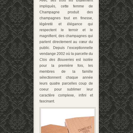
Avec ses trois fils totalement
impliqués, cette femme de
Champagne produit des
champagnes tout en finesse,
légèreté et élégance qui
respectent le terroir et le
magnifient, des champagnes qui
parlent directement au cœur du
public. Depuis l’exceptionnelle
vendange 2002 où la parcelle du
Clos des Bouveries
est isolée
pour la première fois, les
membres de la famille
sélectionnent chaque année
leurs quatre parcelles coup de
coeur pour sublimer leur
caractère complexe, infini et
fascinant.