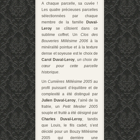
A chaque parcelle, sa cuvée !
Les quatre précieuses parcelles
sélectionnées par chaque
membre de la famille
Duval-
Leroy
se côtoient dans ce
sublime coffret. Un
Clos des
Bouveries Millésime 2006
à la
minéralité pointue et à la texture
dense et soyeuse
est le choix de
Carol Duval-Leroy
,
un choix de
cœur pour cette parcelle
historique
.
Un
Cumières Millésime 2005
au
profil puissant d’équilibre et de
complexité a été distingué par
Julien Duval-Leroy
, l’ainé de la
fratrie, un
Petit Meslier 2005
souple et fruité a été désigné par
Charles Duval-Leroy
, tandis
que Louis, le fils cadet, s’est
décidé pour un Bouzy Millésime
2005 qui derrière une