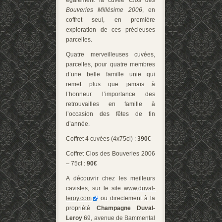
Bouveries Millésime 2006
, en
coffret seul, en première
exploration de ces précieuses
parcelles.
Quatre merveilleuses cuvées,
parcelles, pour quatre membres
d’une belle famille unie qui
remet plus que jamais à
l’honneur l’importance des
retrouvailles en famille à
l’occasion des fêtes de fin
d’année.
Coffret 4 cuvées (4x75cl) :
390€
Coffret Clos des Bouveries 2006
– 75cl :
90€
A découvrir chez les meilleurs
cavistes, sur le site
www.duval-
leroy.com
ou directement à la
propriété
Champagne Duval-
Leroy
69, avenue de Bammental