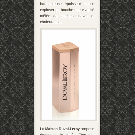
harmonieuse épaisseur, laisse
exploser en bouche une vivacité
mêlée de touches suaves et
chaleureuses.
La
Maison Duval-Leroy
propose
également la cuvée
Clos des