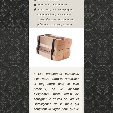
Art de vivre
,
Gastronomie
art de vivre
,
bois
,
champagne
,
coffret matières
,
Duval-Leroy
,
famille
,
fêtes
,
fils
,
Gastronomie
,
précieuses parcelles
,
tradition
« Les précieuses parcelles,
c’est notre façon de remercier
le sol, notre bien le plus
précieux, en le laissant
s’exprimer, mais aussi de
souligner le travail de l’œil et
l’intelligence de la main qui
sculptent la vigne pour qu’elle