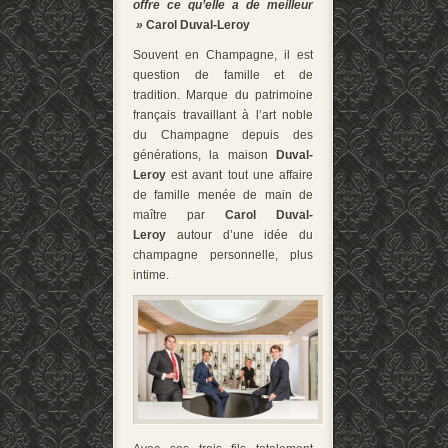
offre ce qu’elle a de meilleur
»
Carol Duval-Leroy
Souvent en Champagne, il est
question de famille et de
tradition.
Marque du patrimoine
français travaillant à l’art noble
du Champagne depuis des
générations, la maison
Duval-
Leroy
est avant tout une affaire
de famille menée de main de
maître par
Carol Duval-
Leroy
autour d’une idée du
champagne personnelle, plus
intime.