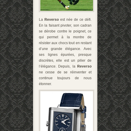
La
Reverso
est née de ce défi.
En la faisant pivoter, son cadran
se dérobe contre le poignet, ce
qui permet à la montre de
résister aux chocs tout en restant
d’une grande élégance. Avec
ses lignes épurées, presque
discrètes, elle est un pilier de
l’élégance. Depuis, la
Reverso
ne cesse de se réinventer et
continue toujours de nous
étonner.