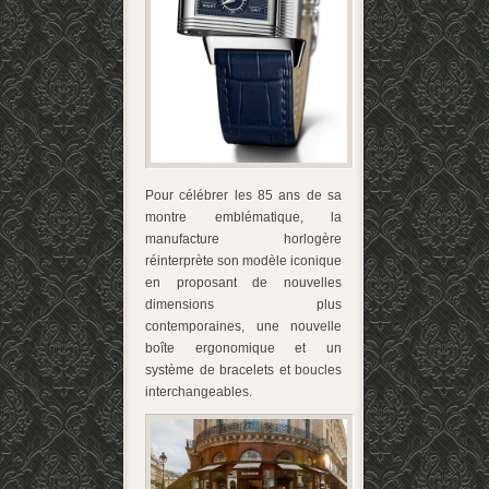
Pour célébrer les 85 ans de sa
montre emblématique, la
manufacture horlogère
réinterprète son modèle iconique
en proposant de nouvelles
dimensions plus
contemporaines, une nouvelle
boîte ergonomique et un
système de bracelets et boucles
interchangeables.