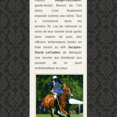
maison
Jaeger-LeCoultre
,
garde-temps fleuron de l’Art
Déco, s’est finalement
imposée comme une icône. Tout
a commencé dans les
années 30. Las de retrouver le
verre de leur montre brisé après
leurs matchs de polo, des
officiers britanniques basés en
Inde mirent au défi
Jacques-
David LeCoultre
de fabriquer
une montre qui résisterait aux
assauts de ce sport
emblématique du pays.