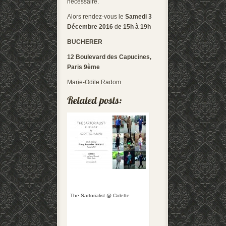
nécessaire.
Alors rendez-vous le
Samedi 3
Décembre 2016
d
e 15h à 19h
BUCHERER
12 Boulevard des Capucines,
Paris 9ème
Marie-Odile Radom
The Sartorialist @ Colette