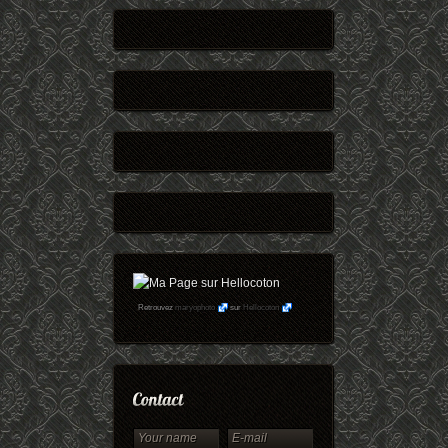
Retrouvez
maryophoto
sur
Hellocoton