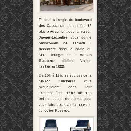
Et c’est à l’angle du
boulevard
des Capucines
, au numéro 12
plus précisément, que la maison
Jaeger-Lecoultre
vous donne
rendez-vous
ce samedi 3
décembre
dans le cadre du
Mois Horloger de la
Maison
Bucherer
, célèbre Maison
fondée en
1888
.
De
15H à 19h,
les équipes de la
Maison
Bucherer
vous
accueilleront dans leur
immense écrin dédié aux plus
belles montres du monde pour
vous faire découvrir la nouvelle
collection
Reverso
.