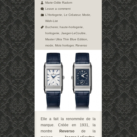
Marie-Odile Radom
Leave a comment
L'Horlogerie
,
Le Créateur
,
Mode
,
Wish-List
Bucherer
,
haute-horlogerie
,
horlogerie
,
Jaeger-LeCoultre
,
Master Ultra Thin Blue Edition
,
mode
,
Mois horloger
,
Reverso
Elle a fait la renommée de la
marque. Créée en 1931, la
montre
Reverso
de la