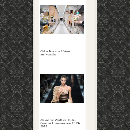
Chloé fête son 60ème
anniversaire
Alexandre Vauthier Haute-
Couture Automne-hiver 2013-
2014