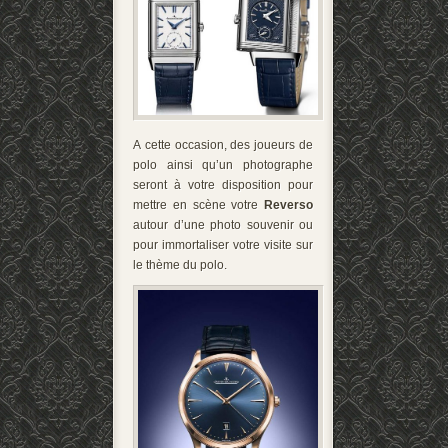
A cette occasion, des joueurs de
polo ainsi qu’un photographe
seront à votre disposition pour
mettre en scène votre
Reverso
autour d’une photo souvenir ou
pour immortaliser votre visite sur
le thème du polo.