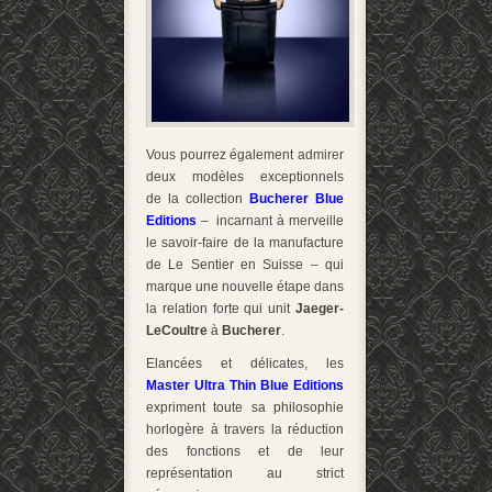
Vous pourrez également admirer
deux modèles exceptionnels
de la collection
Bucherer Blue
Editions
– incarnant à merveille
le savoir-faire de la manufacture
de Le Sentier en Suisse – qui
marque une nouvelle étape dans
la relation forte qui unit
Jaeger-
LeCoultre
à
Bucherer
.
Elancées et délicates, les
Master Ultra Thin Blue Editions
expriment toute sa philosophie
horlogère à travers la réduction
des fonctions et de leur
représentation au strict